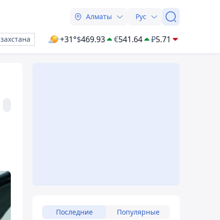
Алматы
Рус
+31°
$
469.93
€
541.64
₽
5.71
азахстана
т
Последние
Популярные