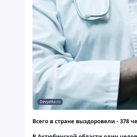
Devyatka.ru
Всего в стране выздоровели - 378 ч
В Актюбинской области один чело