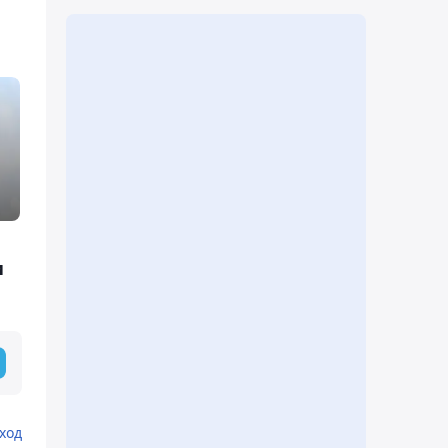
и
ход