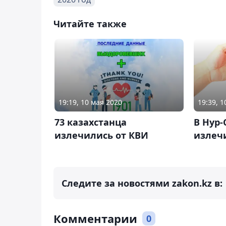
Читайте также
19:19, 10 мая 2020
19:39, 
73 казахстанца
В Нур-
излечились от КВИ
излеч
Следите за новостями zakon.kz в:
Комментарии
0