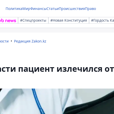
Политика
Мир
Финансы
Статьи
Происшествия
Право
#Спецпроекты
#Новая Конституция
#Гордость К
вости
Редакция Zakon.kz
сти пациент излечился о