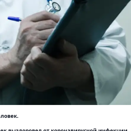
еловек.
век выздоровел от коронавирусной инфекции,