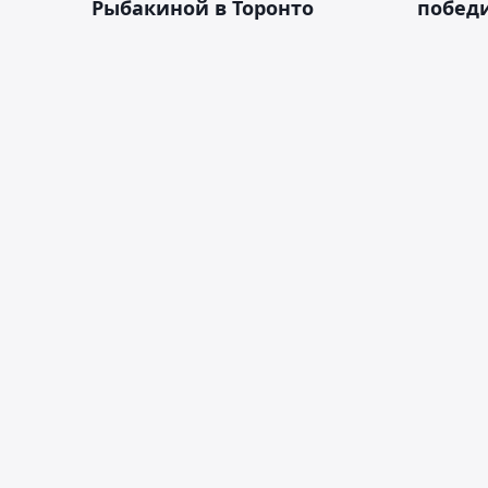
Рыбакиной в Торонто
побед