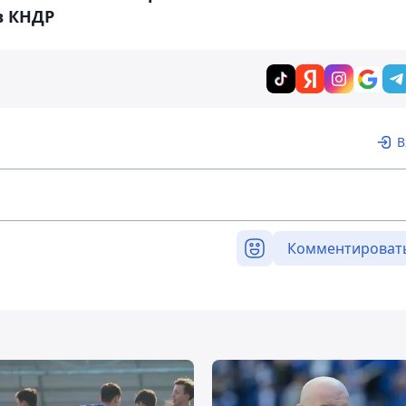
 КНДР‍
В
Комментироват