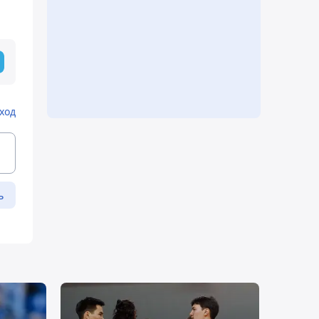
ход
ь