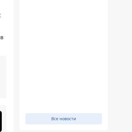
z
ов
Все новости