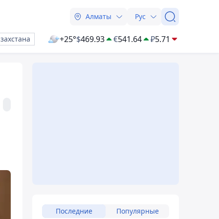
Алматы
Рус
+25°
$
469.93
€
541.64
₽
5.71
азахстана
Последние
Популярные