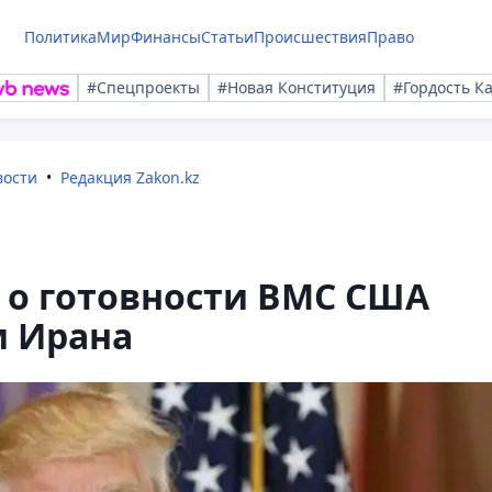
Политика
Мир
Финансы
Статьи
Происшествия
Право
#Спецпроекты
#Новая Конституция
#Гордость К
вости
Редакция Zakon.kz
 о готовности ВМС США
м Ирана