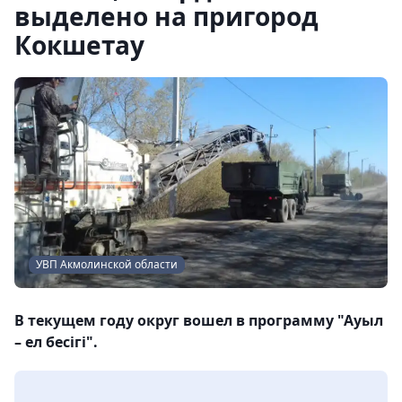
выделено на пригород
Кокшетау
УВП Акмолинской облаcти
В текущем году округ вошел в программу "Ауыл
– ел бесігі".