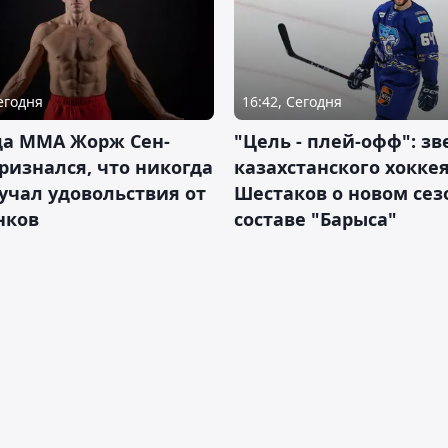
Сегодня
16:42, Сегодня
да ММА Жорж Сен-
"Цель - плей-офф": зв
ризнался, что никогда
казахстанского хокке
учал удовольствия от
Шестаков о новом сез
нков
составе "Барыса"