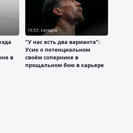
15:57, Сегодня
езда
"У нас есть два варианта":
я
Усик о потенциальном
оне в
своём сопернике в
прощальном бою в карьере