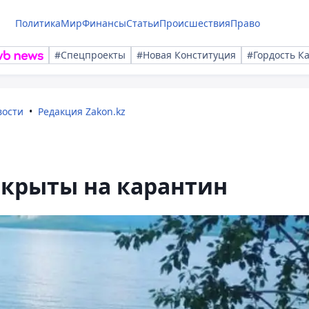
Политика
Мир
Финансы
Статьи
Происшествия
Право
#Спецпроекты
#Новая Конституция
#Гордость К
вости
Редакция Zakon.kz
акрыты на карантин