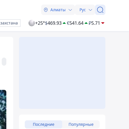
Алматы
Рус
+25°
$
469.93
€
541.64
₽
5.71
азахстана
Последние
Популярные