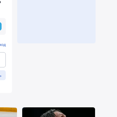
о
ход
ь