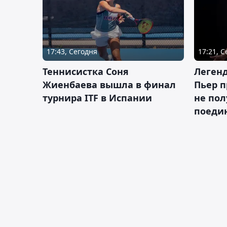
17:43, Сегодня
17:21, 
Теннисистка Соня
Леген
Жиенбаева вышла в финал
Пьер п
турнира ITF в Испании
не пол
поеди