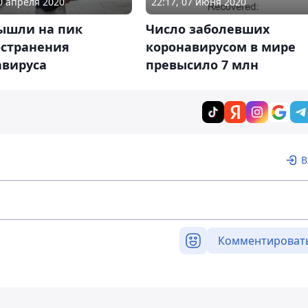
10 апреля 2020
22:17, 07 июня 2020
ышли на пик
Число заболевших
остранения
коронавирусом в мире
авируса
превысило 7 млн
В
Комментироват