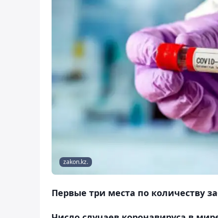
zakon.kz.
Первые три места по количеству з
Число случаев коронавируса в мир