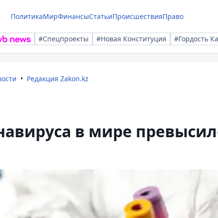
Политика
Мир
Финансы
Статьи
Происшествия
Право
#Спецпроекты
#Новая Конституция
#Гордость К
вости
Редакция Zakon.kz
навируса в мире превысил