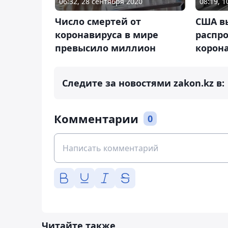
06:32, 28 сентября 2020
08:19, 
Число смертей от
США в
коронавируса в мире
распр
превысило миллион
корон
Следите за новостями zakon.kz в:
Комментарии
0
Читайте также