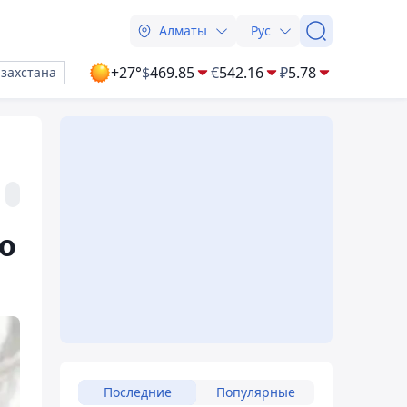
Алматы
Рус
+27°
$
469.85
€
542.16
₽
5.78
азахстана
о
Последние
Популярные