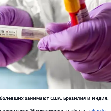
аболевших занимают США, Бразилия и Индия.
е превысило 16 миллионов,
сообщает
zakon.kz
.