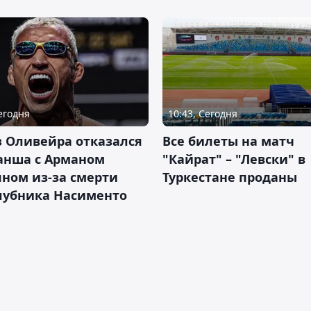
Сегодня
10:43, Сегодня
 Оливейра отказался
Все билеты на матч
анша с Арманом
"Кайрат" – "Левски" в
ном из-за смерти
Туркестане проданы
лубника Насименто