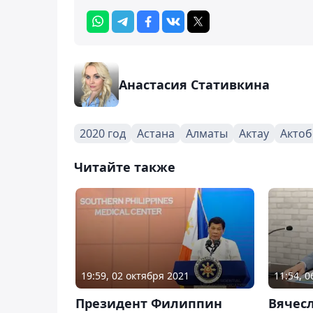
Анастасия Стативкина
2020 год
Астана
Алматы
Актау
Актоб
Читайте также
19:59, 02 октября 2021
11:54, 
Президент Филиппин
Вячес