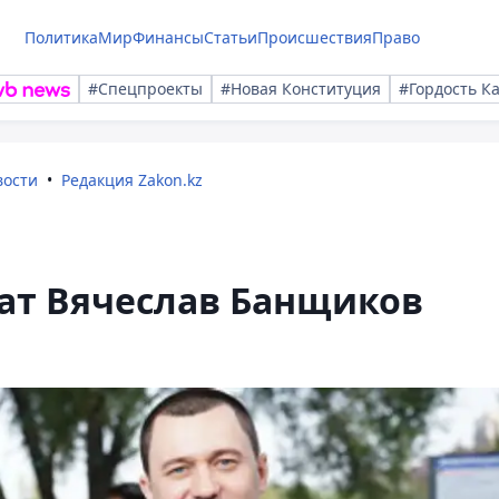
Политика
Мир
Финансы
Статьи
Происшествия
Право
#Спецпроекты
#Новая Конституция
#Гордость К
вости
Редакция Zakon.kz
ат Вячеслав Банщиков
и