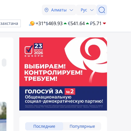
Алматы
Рус
+31°
$
469.93
€
541.64
₽
5.71
азахстана
Последние
Популярные