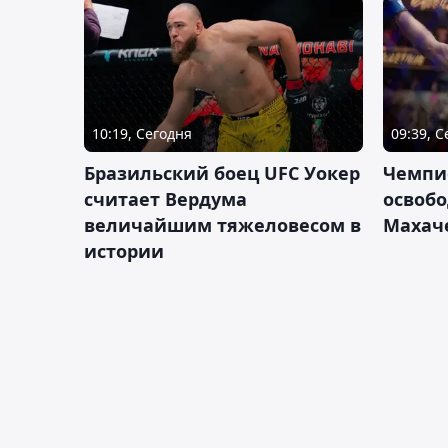
10:19, Сегодня
09:39, 
Бразильский боец UFC Уокер
Чемпи
считает Вердума
освобо
величайшим тяжеловесом в
Махач
истории