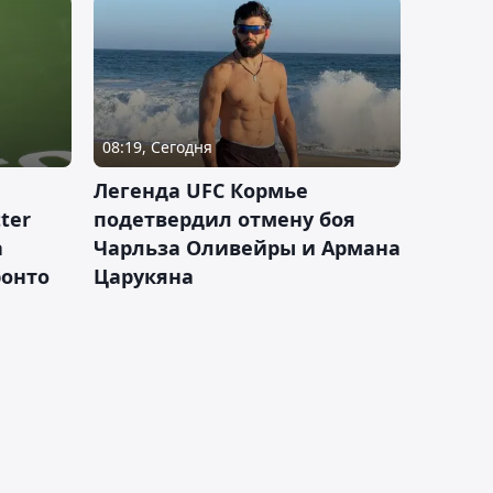
08:19, Сегодня
Легенда UFC Кормье
ter
подетвердил отмену боя
а
Чарльза Оливейры и Армана
ронто
Царукяна