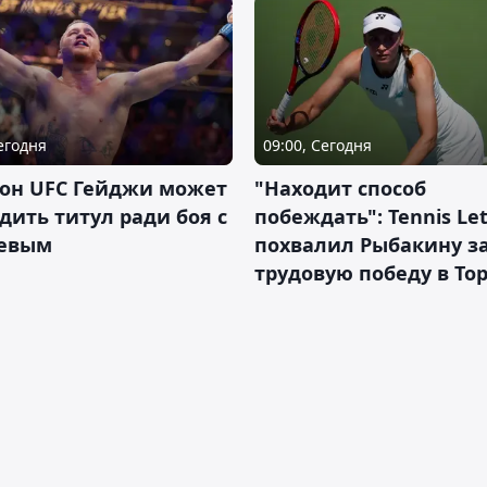
Сегодня
09:00, Сегодня
он UFC Гейджи может
"Находит способ
дить титул ради боя с
побеждать": Tennis Let
евым
похвалил Рыбакину з
трудовую победу в То