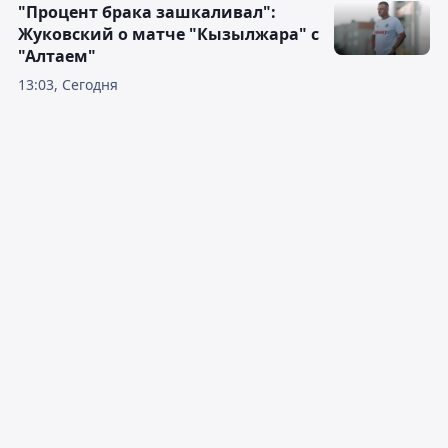
"Процент брака зашкаливал":
Жуковский о матче "Кызылжара" с
"Алтаем"
13:03, Сегодня