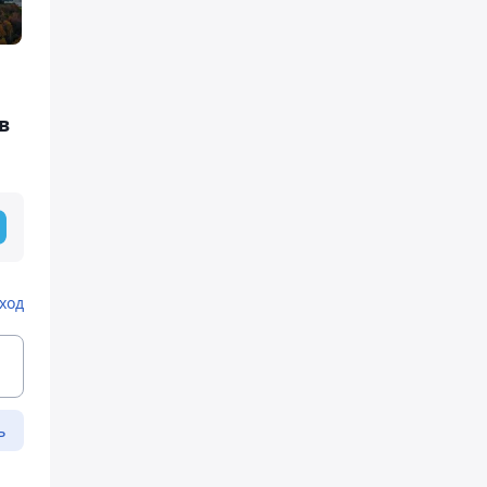
в
ход
ь