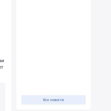
зи
ит
Все новости