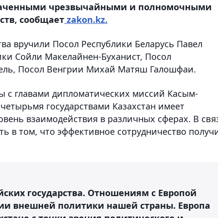
значенными чрезвычайными и полномочными
ств, сообщает
zakon.kz.
тва вручили Посол Республики Беларусь Павел
ки Сойли Макелайнен-Буханист, Посол
ель, Посол Венгрии Михай Матяш Галошфаи.
еды с главами дипломатических миссий Касым-
 четырьмя государствами Казахстан имеет
вень взаимодействия в различных сферах. В свя
ть в том, что эффективное сотрудничество получ
йских государства. Отношениям с Европой
ции внешней политики нашей страны. Европа
хстане с точки зрения политического и