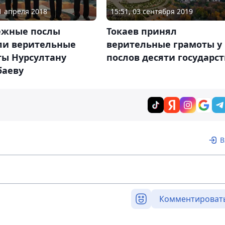
15:51, 03 сентября 2019
11 апреля 2018
Токаев принял
ежные послы
верительные грамоты у
ли верительные
послов десяти государст
ты Нурсултану
баеву
В
Комментироват