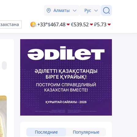
Алматы
Рус
+33°
$
467.48
€
539.52
₽
5.73
азахстана
Последние
Популярные