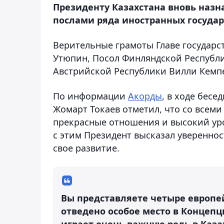
Президенту Казахстана вновь на
послами ряда иностранных государ
Верительные грамоты Главе государс
Утюпин, Посол Финляндской Республи
Австрийской Республики Вилли Кемп
По информации
Акорды
, в ходе бес
Жомарт Токаев отметил, что со всеми
прекрасные отношения и высокий уро
с этим Президент высказал увереннос
свое развитие.
Вы представляете четыре европе
отведено особое место в Концеп
играет очень важную роль в Каза