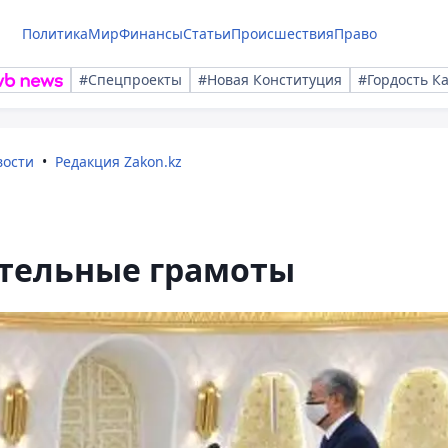
Политика
Мир
Финансы
Статьи
Происшествия
Право
#Спецпроекты
#Новая Конституция
#Гордость К
вости
Редакция Zakon.kz
ительные грамоты