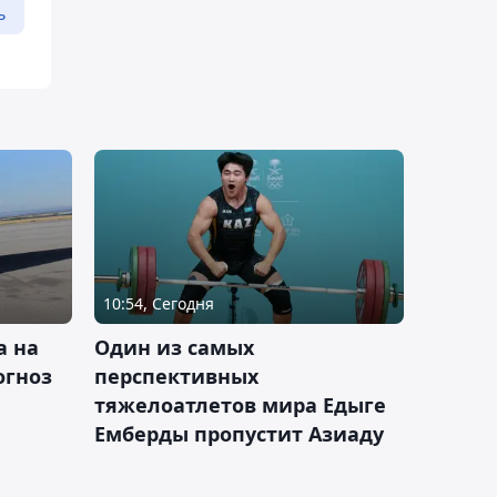
ь
10:54, Сегодня
а на
Один из самых
огноз
перспективных
тяжелоатлетов мира Едыге
Емберды пропустит Азиаду