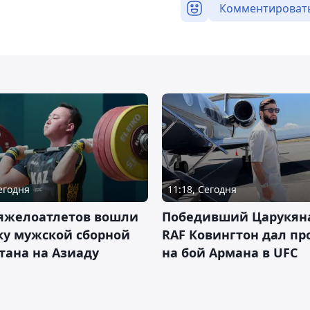
Комментироват
Сегодня
11:18, Сегодня
тяжелоатлетов вошли
Победивший Царукян
ку мужской сборной
RAF Ковингтон дал пр
тана на Азиаду
на бой Армана в UFC