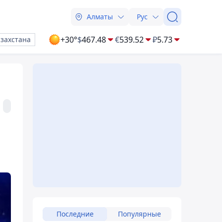
Алматы
Рус
+30°
$
467.48
€
539.52
₽
5.73
азахстана
Последние
Популярные