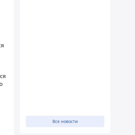
ся
ся
о
Все новости