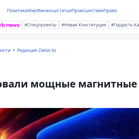
Политика
Мир
Финансы
Статьи
Происшествия
Право
#Спецпроекты
#Новая Конституция
#Гордость К
вости
Редакция Zakon.kz
овали мощные магнитные