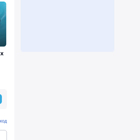
х
ход