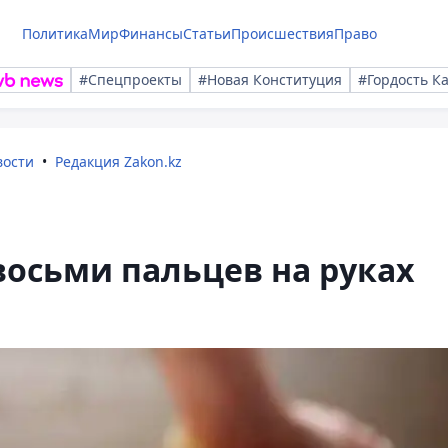
Политика
Мир
Финансы
Статьи
Происшествия
Право
#Спецпроекты
#Новая Конституция
#Гордость К
вости
Редакция Zakon.kz
осьми пальцев на руках