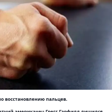
по восстановлению пальцев.
етний американец Грегг Гарфилд лишился