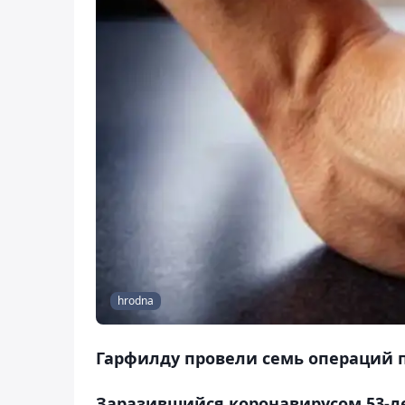
hrodna
Гарфилду провели семь операций 
Заразившийся коронавирусом 53-л