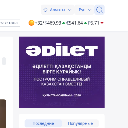
Алматы
Рус
+32°
$
469.93
€
541.64
₽
5.71
азахстана
Последние
Популярные