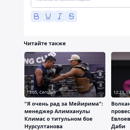
Читайте также
13:05, Сегодня
12:23, 
"Я очень рад за Мейирима":
Волка
менеджер Алимханулы
провес
Климас о титульном бое
Евлоев
Нурсултанова
Даби