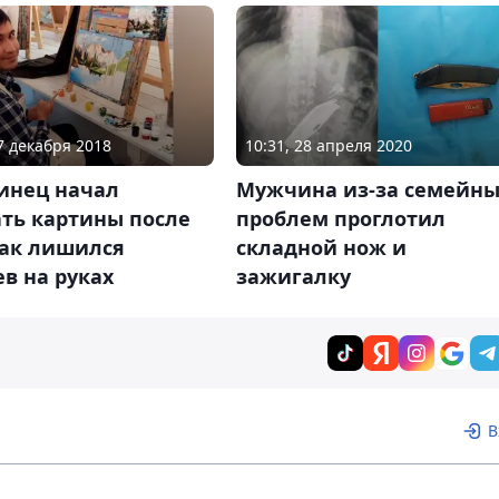
17 декабря 2018
10:31, 28 апреля 2020
инец начал
Мужчина из-за семейны
ать картины после
проблем проглотил
как лишился
складной нож и
в на руках
зажигалку
В