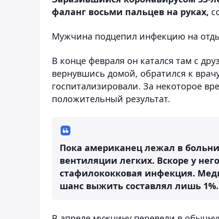
фаланг восьми пальцев на руках,
с
Мужчина подцепил инфекцию на отды
В конце февраля он катался там с дру
вернувшись домой, обратился к врачу
госпитализировали. За некоторое вре
положительный результат.
Пока американец лежал в больни
вентиляции легких. Вскоре у нег
стафилококковая инфекция. Меди
шанс выжить составлял лишь 1%.
В апреле мужчину перевели в обычную