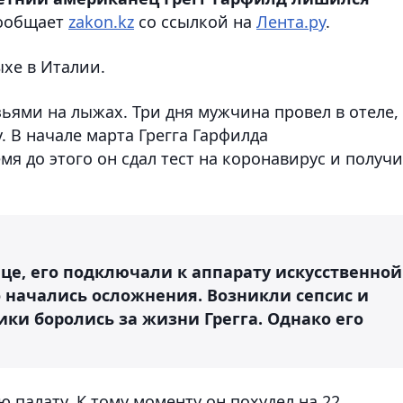
ообщает
zakon.kz
со ссылкой на
Лента.ру
.
хе в Италии.
зьями на лыжах. Три дня мужчина провел в отеле,
. В начале марта Грегга Гарфилда
мя до этого он сдал тест на коронавирус и получ
це, его подключали к аппарату искусственной
о начались осложнения. Возникли сепсис и
ки боролись за жизни Грегга. Однако его
 палату. К тому моменту он похудел на 22