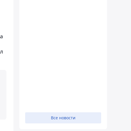
 а
ил
Все новости