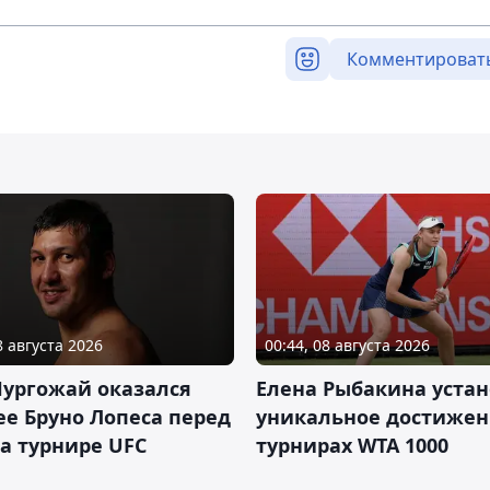
Комментироват
8 августа 2026
00:44, 08 августа 2026
Нургожай оказался
Елена Рыбакина уста
е Бруно Лопеса перед
уникальное достижен
а турнире UFC
турнирах WTA 1000