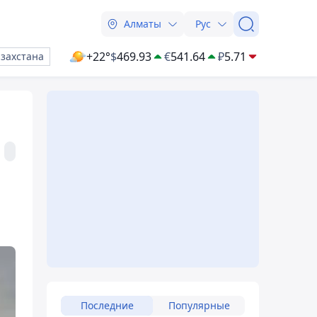
Алматы
Рус
+22°
$
469.93
€
541.64
₽
5.71
азахстана
Последние
Популярные