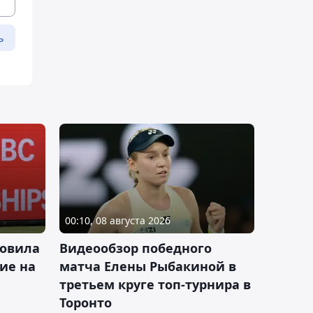
ь
00:10, 08 августа 2026
новила
Видеообзор победного
ие на
матча Елены Рыбакиной в
третьем круге топ-турнира в
Торонто