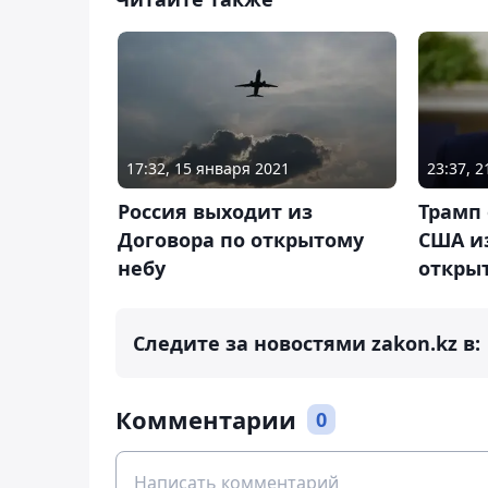
17:32, 15 января 2021
23:37, 2
Россия выходит из
Трамп
Договора по открытому
США из
небу
откры
Следите за новостями zakon.kz в:
Комментарии
0