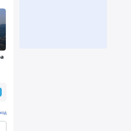
ра
ход