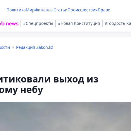
Политика
Мир
Финансы
Статьи
Происшествия
Право
#Спецпроекты
#Новая Конституция
#Гордость К
вости
Редакция Zakon.kz
итиковали выход из
ому небу