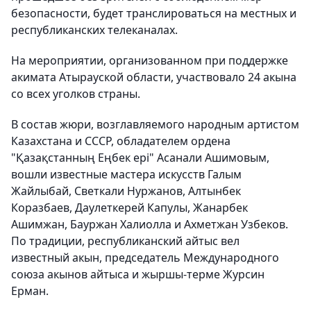
безопасности, будет транслироваться на местных и
республиканских телеканалах.
На мероприятии, организованном при поддержке
акимата Атырауской области, участвовало 24 акына
со всех уголков страны.
В состав жюри, возглавляемого народным артистом
Казахстана и СССР, обладателем ордена
"Қазақстанның Еңбек ері" Асанали Ашимовым,
вошли известные мастера искусств Галым
Жайлыбай, Светкали Нуржанов, Алтынбек
Коразбаев, Даулеткерей Капулы, Жанарбек
Ашимжан, Бауржан Халиолла и Ахметжан Узбеков.
По традиции, республиканский айтыс вел
известный акын, председатель Международного
союза акынов айтыса и жыршы-терме Журсин
Ерман.