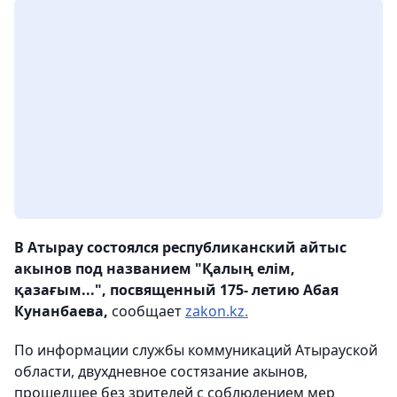
В Атырау состоялся республиканский айтыс
акынов под названием "Қалың елім,
қазағым...", посвященный 175- летию Абая
Кунанбаева,
сообщает
zakon.kz.
По информации службы коммуникаций Атырауской
области, двухдневное состязание акынов,
прошедшее без зрителей с соблюдением мер