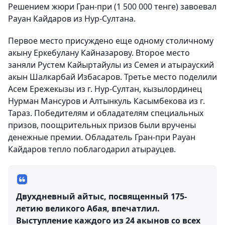
Решением жюри Гран-при (1 500 000 тенге) завоевал
Рауан Кайдаров из Нур-Султана.
Первое место присуждено еще одному столичному
акыну Еркебулану Кайназарову. Второе место
заняли Рустем Кайыртайулы из Семея и атырауский
акын Шалкарбай Избасаров. Третье место поделили
Асем Ережекызы из г. Нур-Султан, кызылординец
Нурман Мансуров и Алтынкуль Касымбекова из г.
Тараз. Победителям и обладателям специальных
призов, поощрительных призов были вручены
денежные премии. Обладатель Гран-при Рауан
Кайдаров тепло поблагодарил атырауцев.
Двухдневный айтыс, посвященный 175-
летию великого Абая, впечатлил.
Выступление каждого из 24 акынов со всех