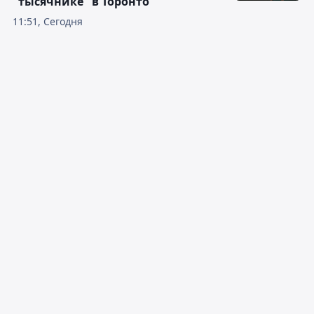
"тысячнике" в Торонто
11:51, Сегодня