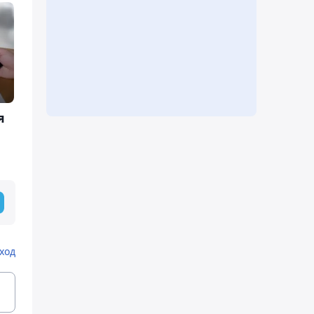
я
ход