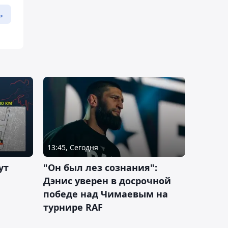
ь
13:45, Сегодня
ут
"Он был лез сознания":
Дэнис уверен в досрочной
победе над Чимаевым на
турнире RAF