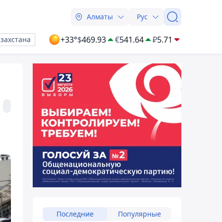
Алматы
Рус
+33°
$
469.93
€
541.64
₽
5.71
азахстана
Последние
Популярные