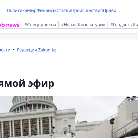
Политика
Мир
Финансы
Статьи
Происшествия
Право
#Спецпроекты
#Новая Конституция
#Гордость К
вости
Редакция Zakon.kz
рямой эфир