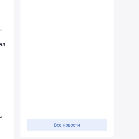
,
ал
й
ь
Все новости