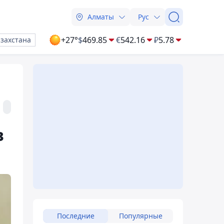
Алматы
Рус
+27°
$
469.85
€
542.16
₽
5.78
азахстана
в
Последние
Популярные