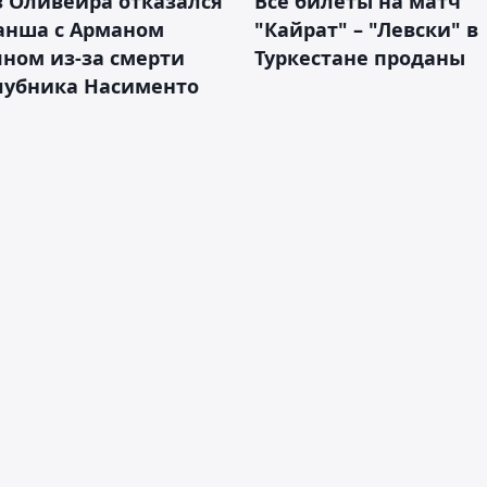
 Оливейра отказался
Все билеты на матч
анша с Арманом
"Кайрат" – "Левски" в
ном из-за смерти
Туркестане проданы
лубника Насименто