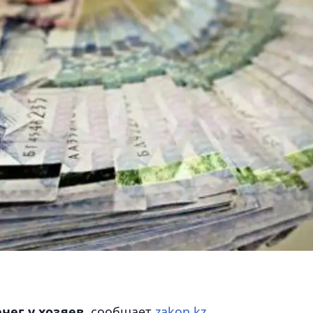
ег у хозяев,
сообщает
zakon.kz
.