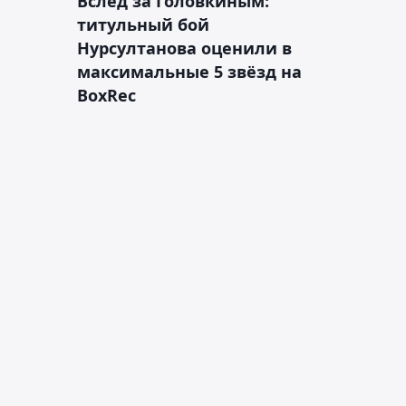
Вслед за Головкиным:
титульный бой
Нурсултанова оценили в
максимальные 5 звёзд на
BoxRec