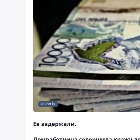
zakon.kz
Ее задержали.
Домработница совершила кражу ден