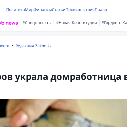
Политика
Мир
Финансы
Статьи
Происшествия
Право
#Спецпроекты
#Новая Конституция
#Гордость К
вости
Редакция Zakon.kz
ов украла домработница 