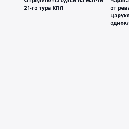
Определены судьи на матчи
Чарльз
21-го тура КПЛ
от рев
Царукя
однок