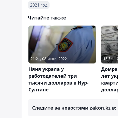
2021 год
Читайте также
21:21, 08 июня 2022
13:34, 
Няня украла у
Домра
работодателей три
лет ук
тысячи долларов в Нур-
кварти
Султане
долла
Следите за новостями zakon.kz в: