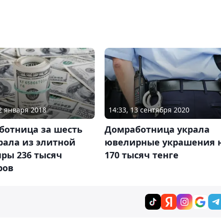
12 января 2018
14:33, 13 сентября 2020
ботница за шесть
Домработница украла
рала из элитной
ювелирные украшения 
ры 236 тысяч
170 тысяч тенге
ров