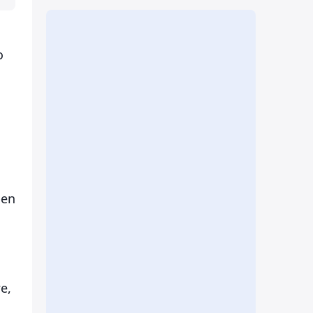
о
pen
е,