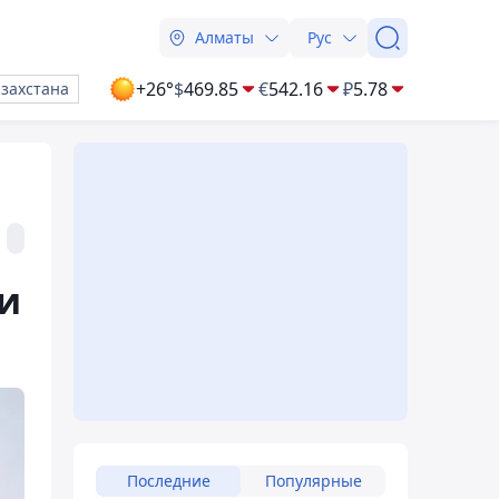
Алматы
Рус
+26°
$
469.85
€
542.16
₽
5.78
азахстана
и
Последние
Популярные