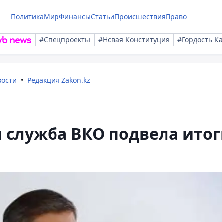
Политика
Мир
Финансы
Статьи
Происшествия
Право
#Спецпроекты
#Новая Конституция
#Гордость К
вости
Редакция Zakon.kz
 служба ВКО подвела итог