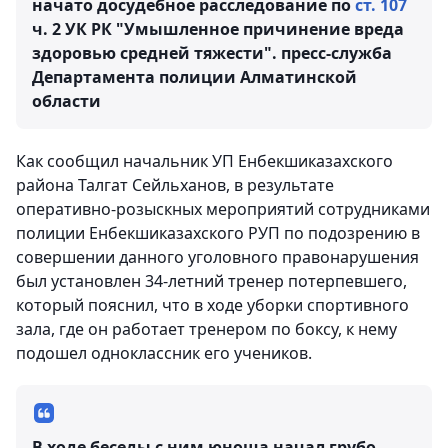
начато досудебное расследование по
ст. 107
ч. 2 УК РК "Умышленное причинение вреда
здоровью средней тяжести".
пресс-служба
Департамента полиции Алматинской
области
Как сообщил начальник УП Енбекшиказахского
района Талгат Сейльханов, в результате
оперативно-розыскных мероприятий сотрудниками
полиции Енбекшиказахского РУП по подозрению в
совершении данного уголовного правонарушения
был установлен 34-летний тренер потерпевшего,
который пояснил, что в ходе уборки спортивного
зала, где он работает тренером по боксу, к нему
подошел одноклассник его учеников.
В ходе беседы с ним юноша начал грубо