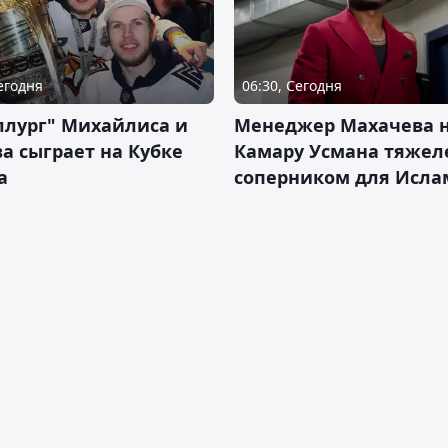
Сегодня
06:30, Сегодня
ллург" Михайлиса и
Менеджер Махачева 
а сыграет на Кубке
Камару Усмана тяже
а
соперником для Исла