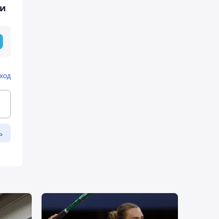
ии
ход
ь