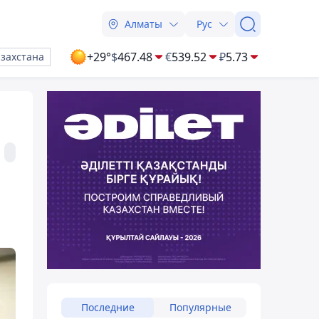
Алматы
Рус
+29°
$
467.48
€
539.52
₽
5.73
азахстана
Последние
Популярные