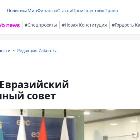
Политика
Мир
Финансы
Статьи
Происшествия
Право
#Спецпроекты
#Новая Конституция
#Гордость К
вости
Редакция Zakon.kz
 Евразийский
ный совет