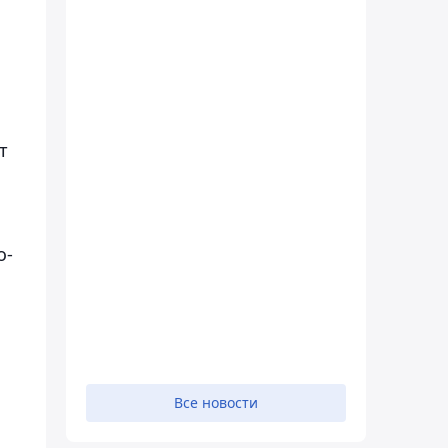
т
о-
Все новости