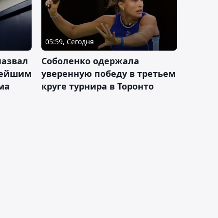
05:59, Сегодня
назвал
Соболенко одержала
лейшим
уверенную победу в третьем
ма
круге турнира в Торонто