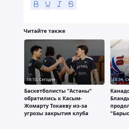
Читайте также
19:10, Сегодня
18:34, 
Баскетболисты "Астаны"
Канад
обратились к Касым-
Бланд
Жомарту Токаеву из-за
продол
угрозы закрытия клуба
"Барыс