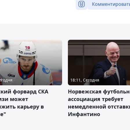
Комментироват
Сегодня
18:11, Сегодня
ский форвард СКА
Норвежская футбольн
изи может
ассоциация требует
жить карьеру в
немедленной отставк
е"
Инфантино