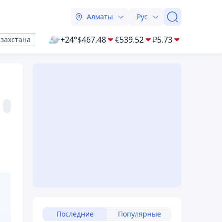
Алматы
Рус
+24°
$
467.48
€
539.52
₽
5.73
азахстана
Последние
Популярные