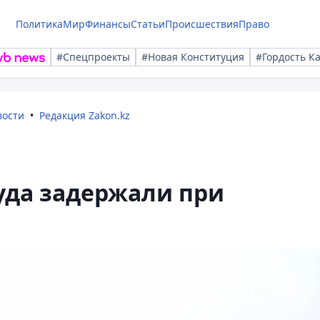
Политика
Мир
Финансы
Статьи
Происшествия
Право
#Спецпроекты
#Новая Конституция
#Гордость К
вости
Редакция Zakon.kz
уда задержали при