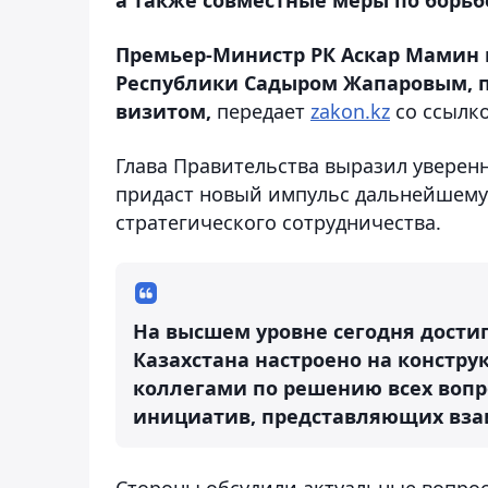
Премьер-Министр РК Аскар Мамин 
Республики Садыром Жапаровым, п
визитом,
передает
zakon.kz
со ссылк
Глава Правительства выразил уверенн
придаст новый импульс дальнейшему
стратегического сотрудничества.
На высшем уровне сегодня дости
Казахстана настроено на констр
коллегами по решению всех вопр
инициатив, представляющих взаи
Стороны обсудили актуальные вопрос