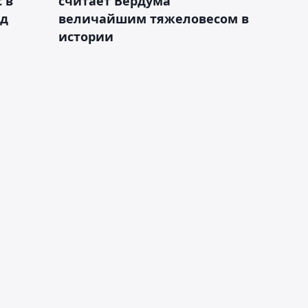
 в
считает Вердума
ад
величайшим тяжеловесом в
истории