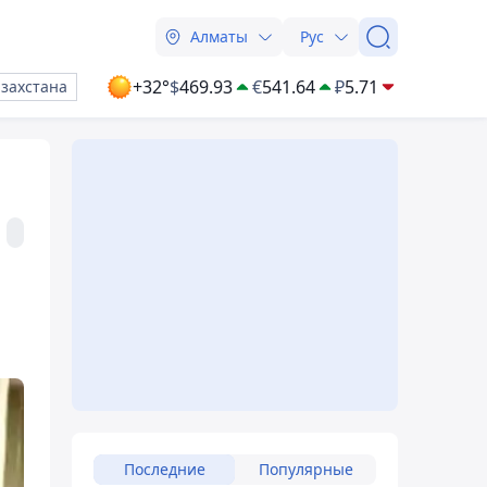
Алматы
Рус
+32°
$
469.93
€
541.64
₽
5.71
азахстана
Последние
Популярные