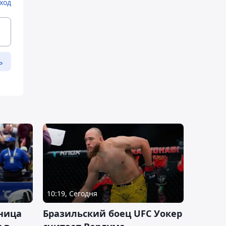
ход
ь
10:19, Сегодня
ница
Бразильский боец UFC Уокер