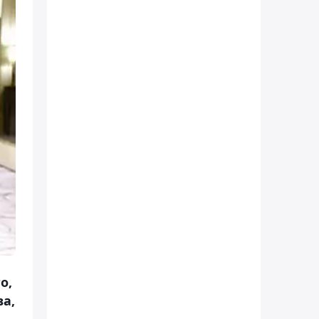
о,
ва,