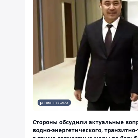
primeminister.kz
Стороны обсудили актуальные вопр
водно-энергетического, транзитно
а также совместные меры по борьбе