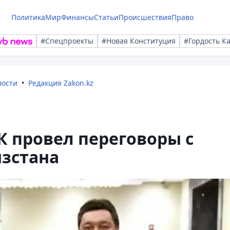
Политика
Мир
Финансы
Статьи
Происшествия
Право
#Спецпроекты
#Новая Конституция
#Гордость К
вости
Редакция Zakon.kz
 провел переговоры с
зстана