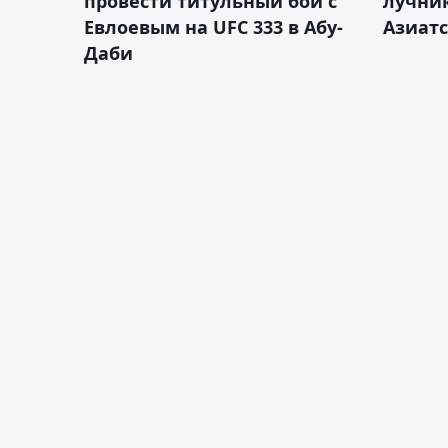
провести титульный бой с
лучник
Евлоевым на UFC 333 в Абу-
Азиатс
Даби