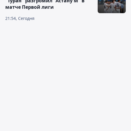
"Туран" разгромил "Астану М" в
матче Первой лиги
21:54, Сегодня