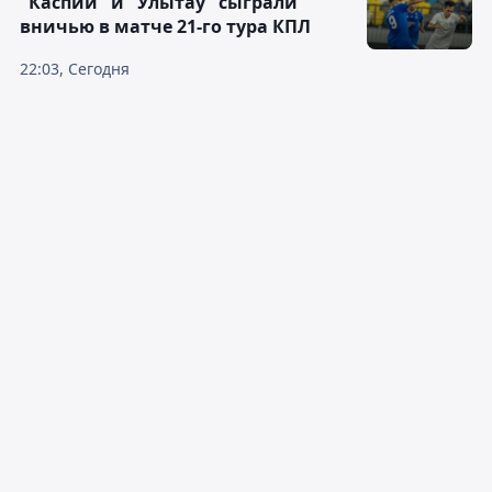
"Каспий" и "Улытау" сыграли
вничью в матче 21-го тура КПЛ
22:03, Сегодня