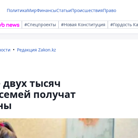
Политика
Мир
Финансы
Статьи
Происшествия
Право
#Спецпроекты
#Новая Конституция
#Гордость К
вости
Редакция Zakon.kz
 двух тысяч
семей получат
ны