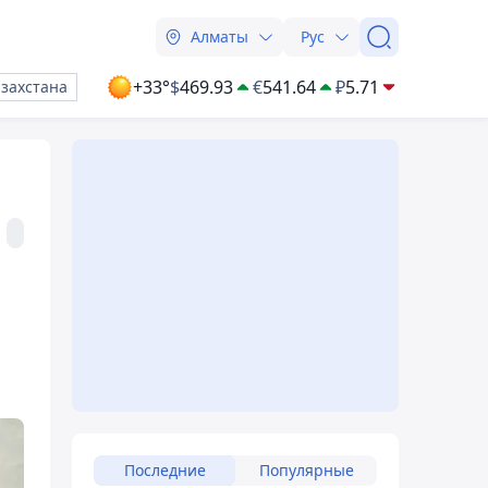
Алматы
Рус
+33°
$
469.93
€
541.64
₽
5.71
азахстана
Последние
Популярные