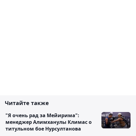
Читайте также
"Я очень рад за Мейирима":
менеджер Алимханулы Климас о
титульном бое Нурсултанова