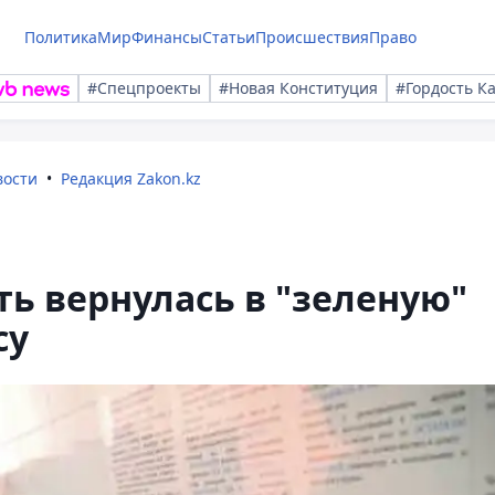
Политика
Мир
Финансы
Статьи
Происшествия
Право
#Спецпроекты
#Новая Конституция
#Гордость К
вости
Редакция Zakon.kz
ть вернулась в "зеленую"
су