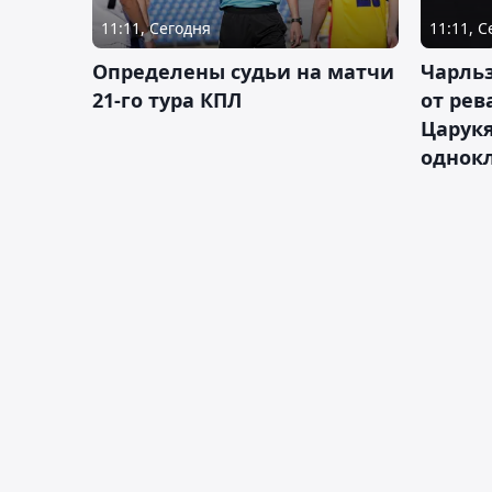
11:11, Сегодня
11:11, 
Определены судьи на матчи
Чарльз
21-го тура КПЛ
от рев
Царукя
однок