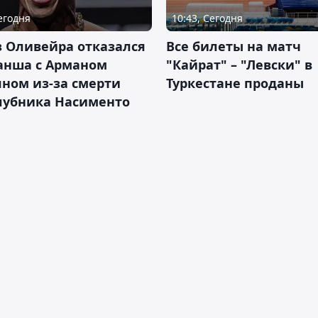
Сегодня
10:43, Сегодня
 Оливейра отказался
Все билеты на матч
анша с Арманом
"Кайрат" – "Левски" в
ном из-за смерти
Туркестане проданы
лубника Насименто