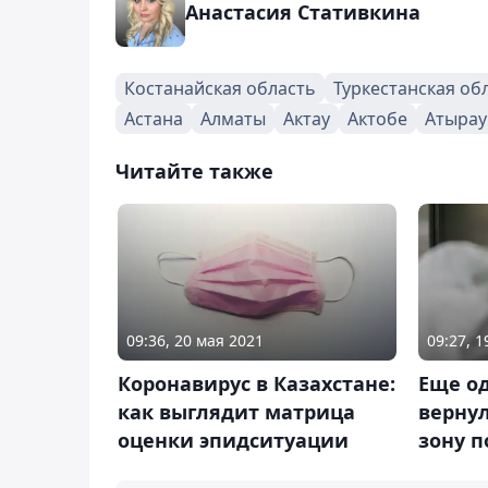
Анастасия Стативкина
Костанайская область
Туркестанская об
Астана
Алматы
Актау
Актобе
Атырау
Читайте также
09:36, 20 мая 2021
09:27, 
Коронавирус в Казахстане:
Еще од
как выглядит матрица
вернул
оценки эпидситуации
зону п