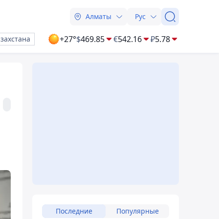
Алматы
Рус
+27°
$
469.85
€
542.16
₽
5.78
азахстана
Последние
Популярные