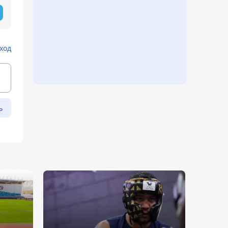
ход
ь