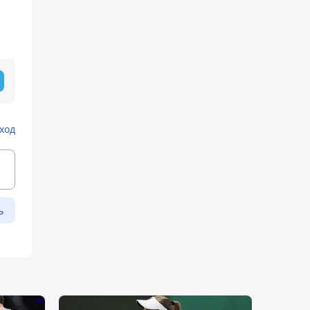
ход
ь