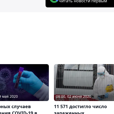
читать новости первым
9 мая 2020
08:00, 02 июня 2020
рных случаев
11 571 достигло число
ния COVID-19 в
зараженных