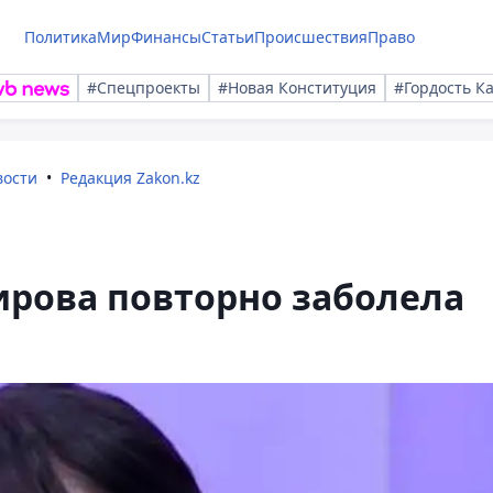
Политика
Мир
Финансы
Статьи
Происшествия
Право
#Спецпроекты
#Новая Конституция
#Гордость К
вости
Редакция Zakon.kz
ирова повторно заболела