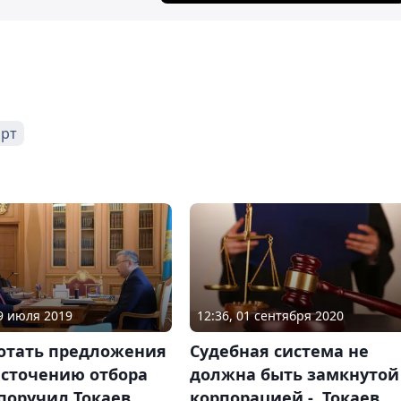
арт
09 июля 2019
12:36, 01 сентября 2020
отать предложения
Судебная система не
есточению отбора
должна быть замкнутой
поручил Токаев
корпорацией - Токаев