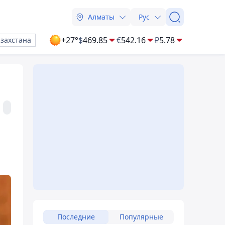
Алматы
Рус
+27°
$
469.85
€
542.16
₽
5.78
азахстана
Последние
Популярные