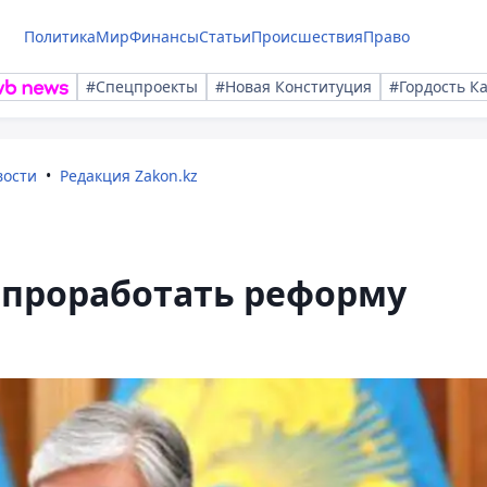
Политика
Мир
Финансы
Статьи
Происшествия
Право
#Спецпроекты
#Новая Конституция
#Гордость К
вости
Редакция Zakon.kz
 проработать реформу