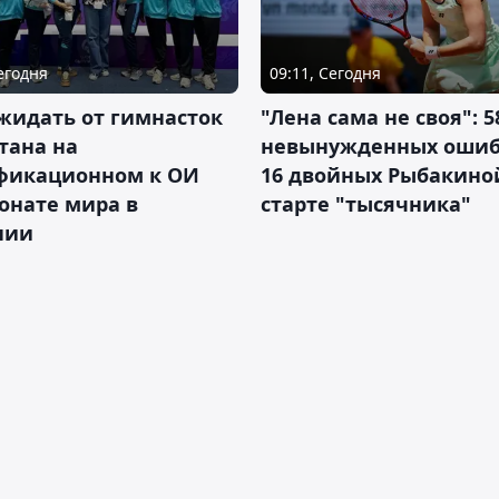
Сегодня
09:11, Сегодня
жидать от гимнасток
"Лена сама не своя": 5
тана на
невынужденных ошиб
фикационном к ОИ
16 двойных Рыбакино
онате мира в
старте "тысячника"
нии