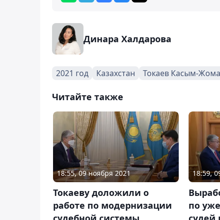
Динара Халдарова
2021 год
Казахстан
Токаев Касым-Жом
Читайте также
18:55, 09 ноября 2021
18:59, 
Токаеву доложили о
Выраб
работе по модернизации
по уж
судебной системы
судей 