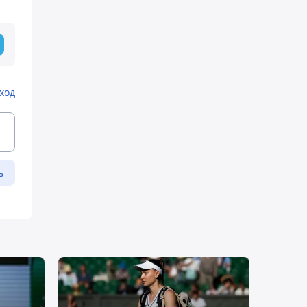
ход
ь