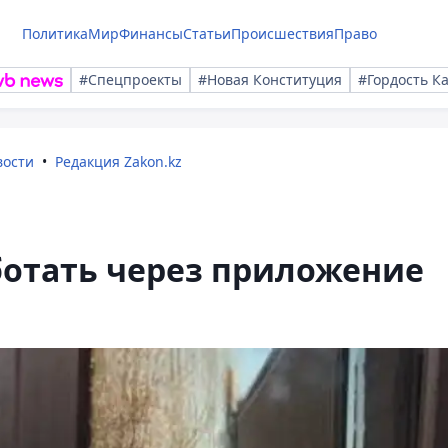
Политика
Мир
Финансы
Статьи
Происшествия
Право
#Спецпроекты
#Новая Конституция
#Гордость К
вости
Редакция Zakon.kz
ботать через приложение