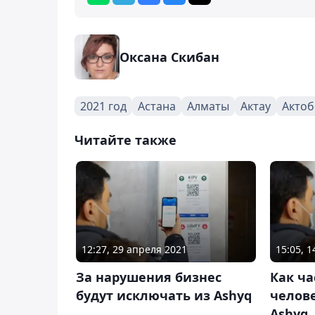
Оксана Скибан
2021 год
Астана
Алматы
Актау
Актоб
Читайте также
12:27, 29 апреля 2021
15:05, 
За нарушения бизнес
Как ча
будут исключать из Ashyq
челов
Ashyq