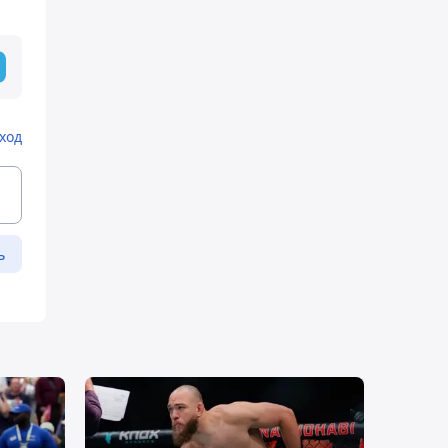
ход
ь