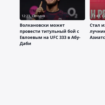
12:23, Сегодня
11:43, 
Волкановски может
Стал и
провести титульный бой с
лучник
Евлоевым на UFC 333 в Абу-
Азиатс
Даби