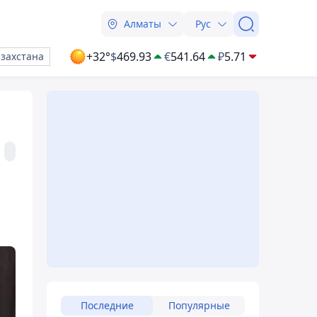
Алматы
Рус
+32°
$
469.93
€
541.64
₽
5.71
азахстана
Последние
Популярные