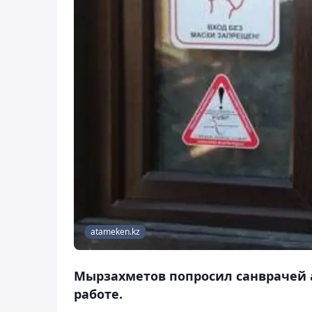
atameken.kz
Мырзахметов попросил санврачей 
работе.