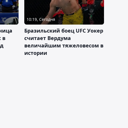
10:19, Сегодня
ница
Бразильский боец UFC Уокер
 в
считает Вердума
ад
величайшим тяжеловесом в
истории