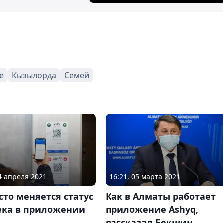
е
Кызылорда
Семей
14 апреля 2021
16:21, 05 марта 2021
сто меняется статус
Как в Алматы работает
ека в приложении
приложение Ashyq,
рассказал Бекшин