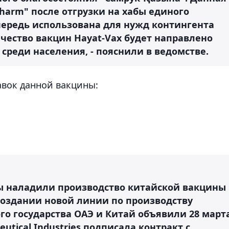
harm" после отгрузки на хабы единого
чередь использована для нужд контингента
чество вакцин Hayat-Vax будет направлено
реди населения, - пояснили в ведомстве.
авок данной вакцины:
 наладили производство китайской вакцины
создании новой линии по производству
го государства ОАЭ и Китай объявили 28 март
eutical Industries подписала контракт с