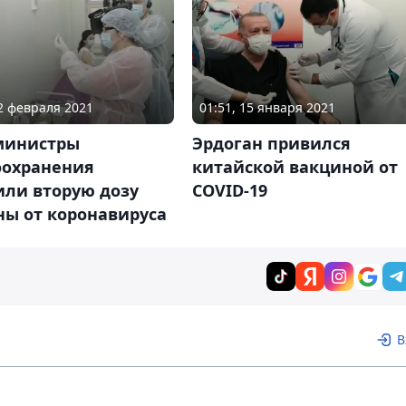
22 февраля 2021
01:51, 15 января 2021
министры
Эрдоган привился
оохранения
китайской вакциной от
или вторую дозу
COVID-19
ны от коронавируса
В