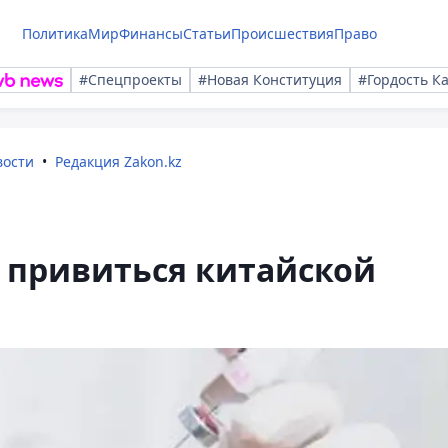
Политика
Мир
Финансы
Статьи
Происшествия
Право
#Спецпроекты
#Новая Конституция
#Гордость К
вости
Редакция Zakon.kz
 привиться китайской