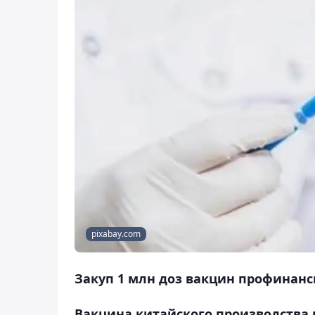
pixabay.com
Закуп 1 млн доз вакцин профинанс
Вакцина китайского производства в