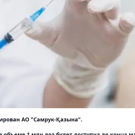
ирован АО "Самрук-Қазына".
 объеме 1 млн доз будет доступна до конца м