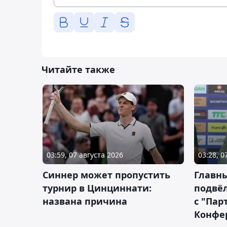
Читайте также
03:59, 07 августа 2026
03:28, 0
Синнер может пропустить
Главны
турнир в Цинциннати:
подвёл
названа причина
с "Пар
Конфе