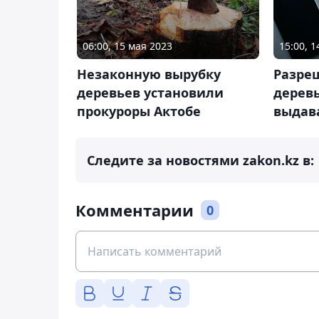
06:00, 15 мая 2023
15:00, 1
Незаконную вырубку
Разре
деревьев установили
дерев
прокуроры Актобе
выдав
Следите за новостями zakon.kz в:
Комментарии
0