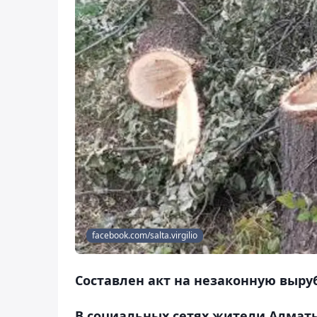
facebook.com/salta.virgilio
Составлен акт на незаконную выруб
В социальных сетях жители Алматы