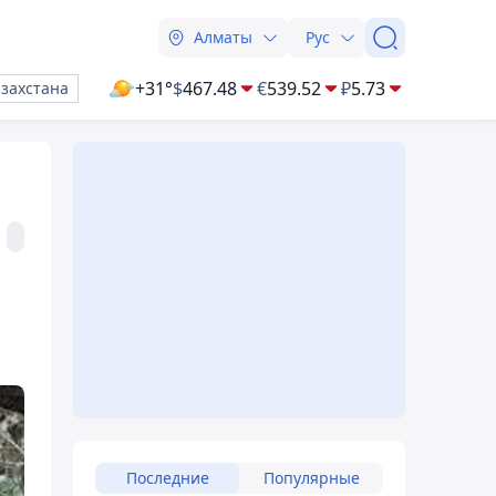
Алматы
Рус
+31°
$
467.48
€
539.52
₽
5.73
азахстана
Последние
Популярные