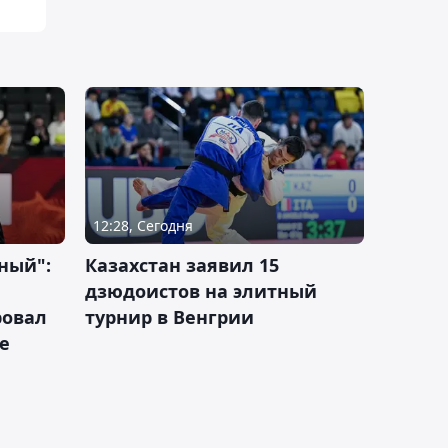
12:28, Сегодня
ный":
Казахстан заявил 15
дзюдоистов на элитный
ровал
турнир в Венгрии
е