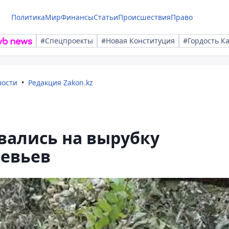
Политика
Мир
Финансы
Статьи
Происшествия
Право
#Спецпроекты
#Новая Конституция
#Гордость К
вости
Редакция Zakon.kz
ались на вырубку
евьев