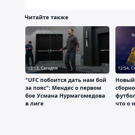
Читайте также
13:13, Сегодня
12:54, 
"UFC побоится дать нам бой
Новый
за пояс": Мендес о первом
сборно
бое Усмана Нурмагомедова
футбол
в лиге
что о 