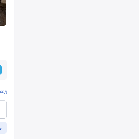
ход
ь