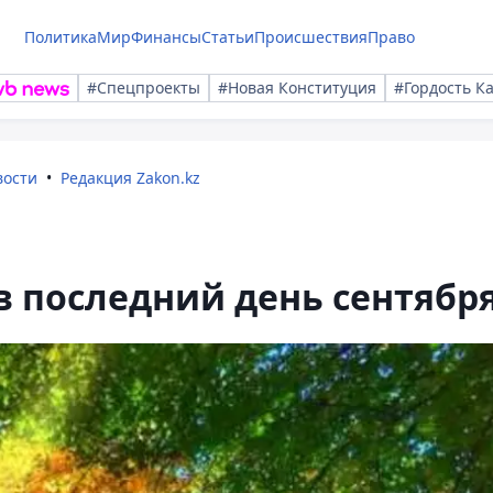
Политика
Мир
Финансы
Статьи
Происшествия
Право
#Спецпроекты
#Новая Конституция
#Гордость К
вости
Редакция Zakon.kz
 в последний день сентябр