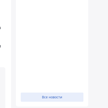
в
ы
Все новости