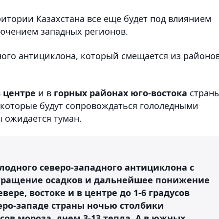
ритории Казахстана все еще будет под влиянием
лючением западных регионов.
ного антициклона, который смещается из районо
в
центре
и в
горных районах юго-востока
стран
, которые будут сопровождаться гололедными
ы ожидается туман.
олодного северо-западного антициклона с
екращение осадков и дальнейшее понижение
вере, востоке и в центре до 1-6 градусов
веро-западе страны ночью столбики
сов мороза, днем 3-13 тепла. А в южных