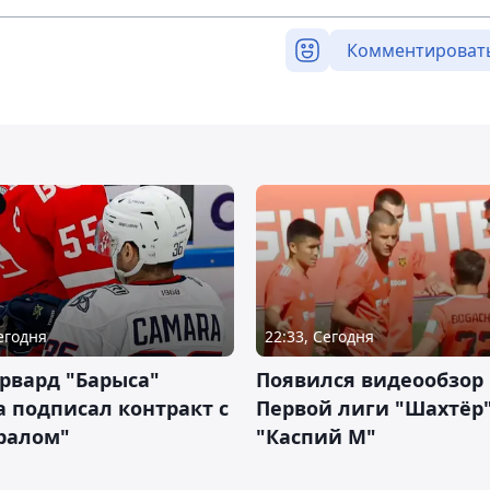
Комментироват
Сегодня
22:33, Сегодня
рвард "Барыса"
Появился видеообзор
 подписал контракт с
Первой лиги "Шахтёр"
ралом"
"Каспий М"