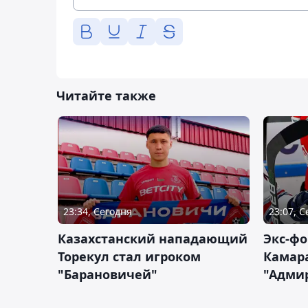
Читайте также
23:34, Сегодня
23:07, 
Казахстанский нападающий
Экс-фо
Торекул стал игроком
Камара
"Барановичей"
"Адми