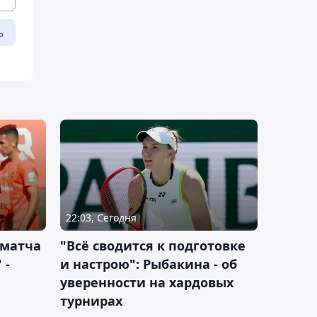
ь
22:03, Сегодня
 матча
"Всё сводится к подготовке
 -
и настрою": Рыбакина - об
уверенности на хардовых
турнирах