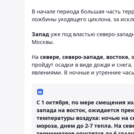
В начале периода большая часть тер
ложбины уходящего циклона, за иск
Запад
уже под властью северо-запад
Москвы.
На
севере, северо-западе, востоке,
пройдут осадки в виде дождя и снега
явлениями. В ночные и утренние час
С 1 октября, по мере смещения х
запада на восток, ожидается пр
температуры воздуха: ночью на се
мороза, днем до 2-7 тепла. На се
термометров опустятся до 6 граду