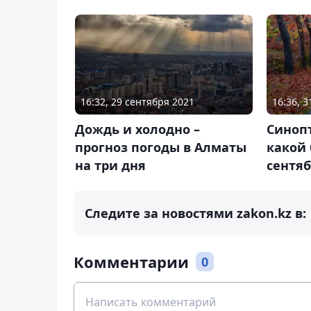
16:32, 29 сентября 2021
16:36, 3
Дождь и холодно –
Синопт
прогноз погоды в Алматы
какой 
на три дня
сентя
Следите за новостями zakon.kz в:
Комментарии
0