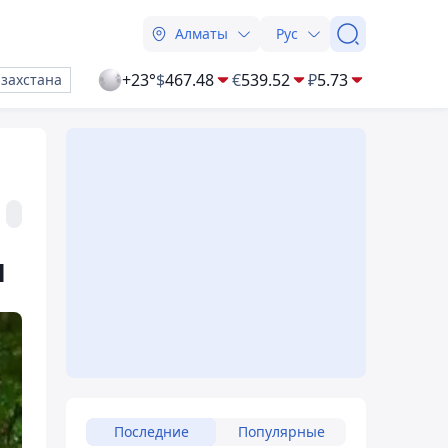
Алматы
Рус
+23°
$
467.48
€
539.52
₽
5.73
азахстана
я
Последние
Популярные