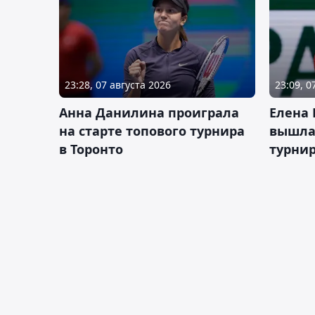
23:28, 07 августа 2026
23:09, 0
Анна Данилина проиграла
Елена 
на старте топового турнира
вышла 
в Торонто
турнир