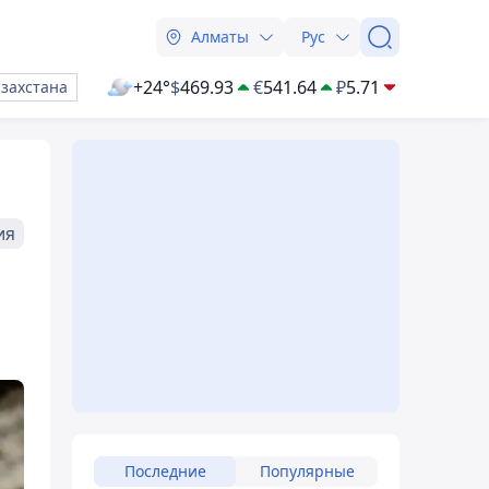
Алматы
Рус
+24°
$
469.93
€
541.64
₽
5.71
азахстана
ия
Последние
Популярные