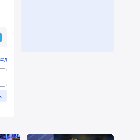
ход
ь