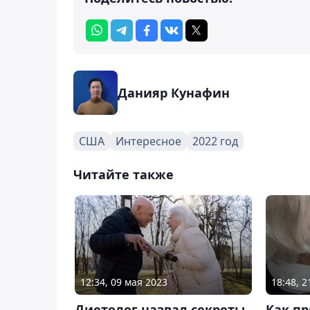
Данияр Кунафин
США
Интересное
2022 год
Читайте также
12:34, 09 мая 2023
18:48, 
Диетолог назвал секреты
Как п