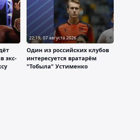
22:19, 07 августа 2026
дёт
Один из российских клубов
 экс-
интересуется вратарём
ксу
"Тобыла" Устименко