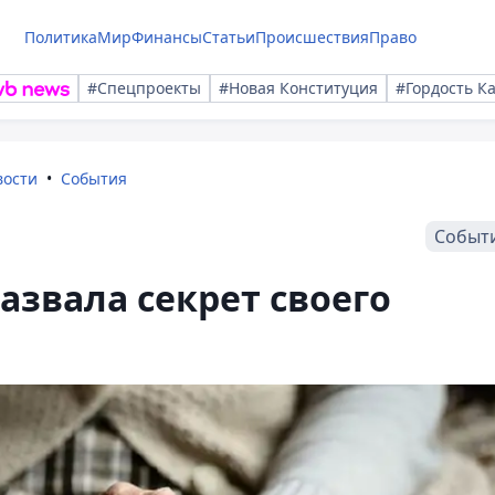
Политика
Мир
Финансы
Статьи
Происшествия
Право
#Спецпроекты
#Новая Конституция
#Гордость К
вости
События
Событ
звала секрет своего