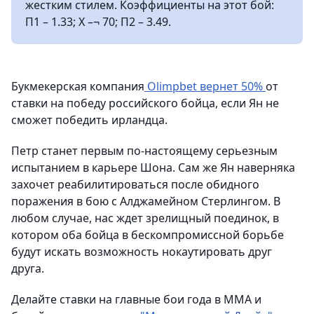
жестким стилем. Коэффициенты на этот бой:
П1 – 1.33; Х –¬ 70; П2 – 3.49.
Букмекерская компания
Olimpbet вернет 50%
от
ставки на победу российского бойца, если Ян не
сможет победить ирландца.
Петр станет первым по-настоящему серьезным
испытанием в карьере Шона. Сам же Ян наверняка
захочет реабилитироваться после обидного
поражения в бою с Алджамейном Стерлингом. В
любом случае, нас ждет зрелищный поединок, в
котором оба бойца в бескомпромиссной борьбе
будут искать возможность нокаутировать друг
друга.
Делайте ставки на главные бои года в MMA и