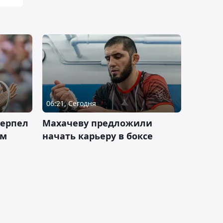
06:21, Сегодня
терпел
Махачеву предложили
ом
начать карьеру в боксе