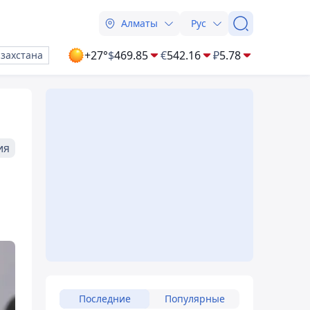
Алматы
Рус
+27°
$
469.85
€
542.16
₽
5.78
азахстана
ия
Последние
Популярные