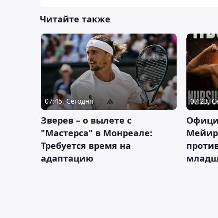
Читайте также
07:45, Сегодня
07:23, 
Зверев – о вылете с
Офици
"Мастерса" в Монреале:
Мейир
Требуется время на
против
адаптацию
младш