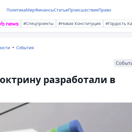
Политика
Мир
Финансы
Статьи
Происшествия
Право
#Спецпроекты
#Новая Конституция
#Гордость К
вости
События
Событ
ктрину разработали в