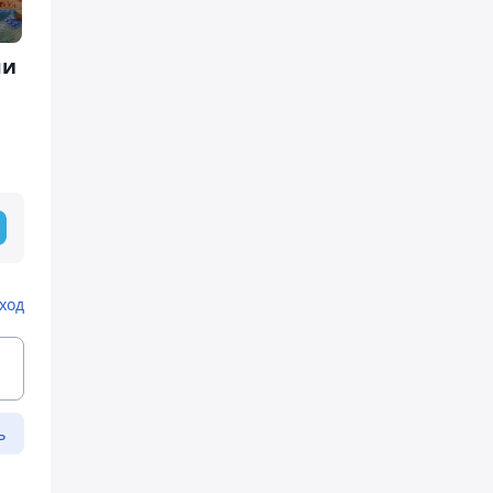
ли
ход
ь