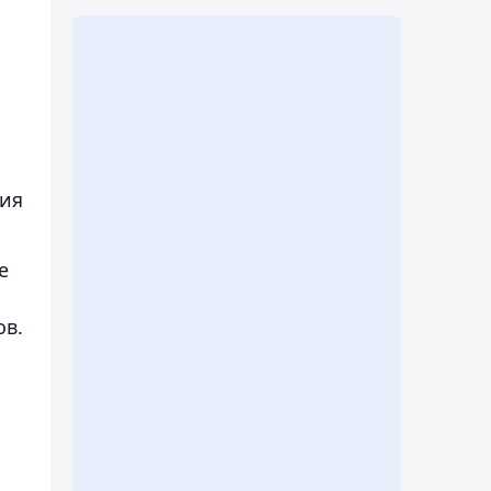
ния
е
ов.