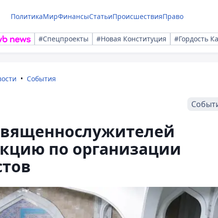
Политика
Мир
Финансы
Статьи
Происшествия
Право
#Спецпроекты
#Новая Конституция
#Гордость К
вости
События
Событ
 священнослужителей
укцию по организации
стов