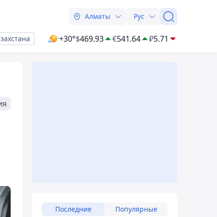
Алматы
Рус
+30°
$
469.93
€
541.64
₽
5.71
азахстана
ия
Последние
Популярные