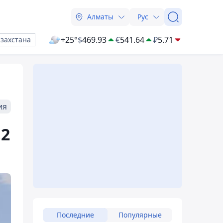
Алматы
Рус
+25°
$
469.93
€
541.64
₽
5.71
азахстана
ия
,2
Последние
Популярные