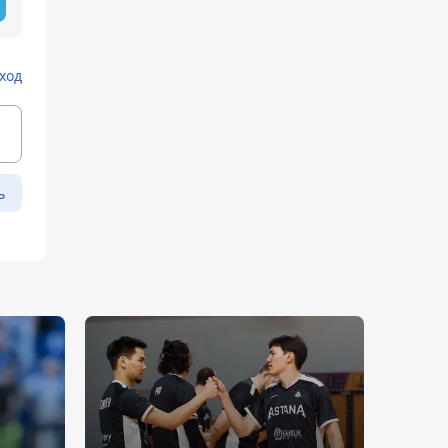
ход
ь