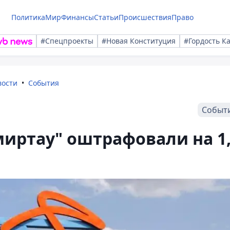
Политика
Мир
Финансы
Статьи
Происшествия
Право
#Спецпроекты
#Новая Конституция
#Гордость К
вости
События
Событ
иртау" оштрафовали на 1