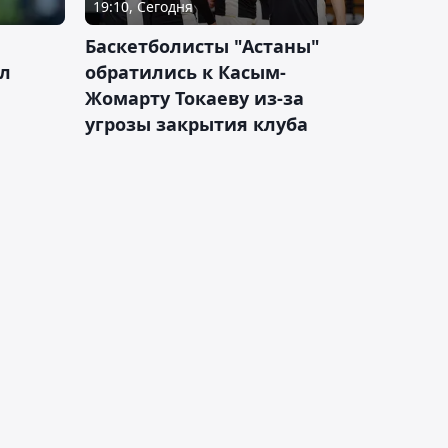
19:10, Сегодня
ч
Баскетболисты "Астаны"
л
обратились к Касым-
Жомарту Токаеву из-за
угрозы закрытия клуба