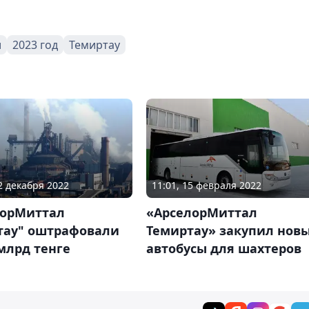
л
2023 год
Темиртау
22 декабря 2022
11:01, 15 февраля 2022
лорМиттал
«АрселорМиттал
тау" оштрафовали
Темиртау» закупил нов
 млрд тенге
автобусы для шахтеров