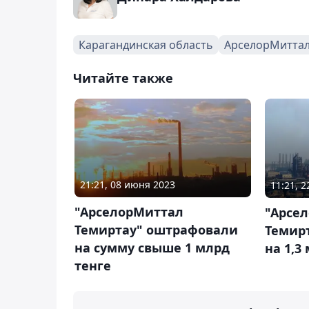
Карагандинская область
АрселорМитта
Читайте также
21:21, 08 июня 2023
11:21, 
"АрселорМиттал
"Арсе
Темиртау" оштрафовали
Темир
на сумму свыше 1 млрд
на 1,3
тенге