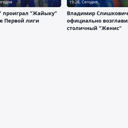
Сегодня
19:28, Сегодня
" проиграл "Жайыку"
Владимир Слишкови
е Первой лиги
официально возглави
столичный "Женис"