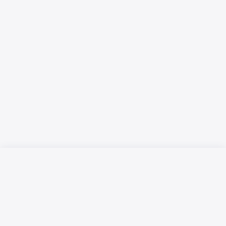
Русский язык
Қазақ тілі