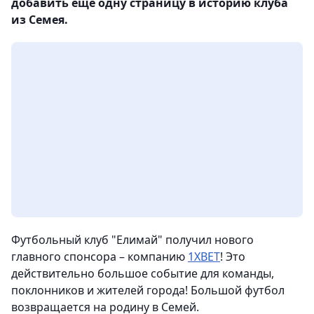
добавить еще одну страницу в историю клуба
из Семея.
Футбольный клуб "Елимай" получил нового
главного спонсора – компанию
1XBET
! Это
действительно большое событие для команды,
поклонников и жителей города! Большой футбол
возвращается на родину в Семей.