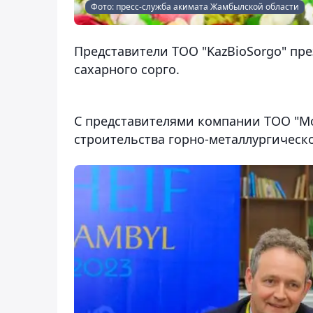
Фото: пресс-служба акимата Жамбылской области
Представители ТОО "KazBioSorgo" пр
сахарного сорго.
С представителями компании ТОО "Mo
строительства горно-металлургическ