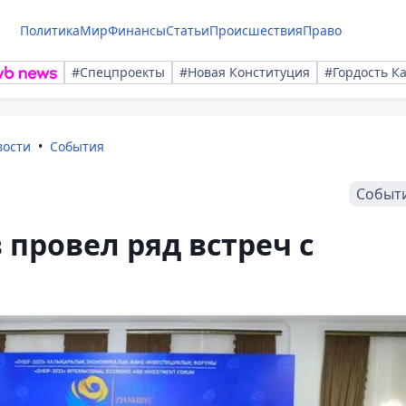
Политика
Мир
Финансы
Статьи
Происшествия
Право
#Спецпроекты
#Новая Конституция
#Гордость К
вости
События
Событ
провел ряд встреч с