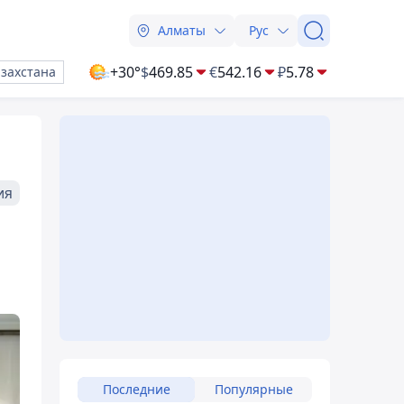
Алматы
Рус
+30°
$
469.85
€
542.16
₽
5.78
азахстана
ия
Последние
Популярные