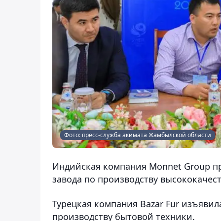
Фото: пресс-служба акимата Жамбылской области
Индийская компания Monnet Group пр
завода по производству высококачес
Турецкая компания Bazar Fur изъявил
производству бытовой техники.