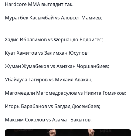
Hardcore MMA выглядит так.
Муратбек Касымбай vs Аловсет Мамиев;
Хадис Ибрагимов vs Фернандо Родригес;
Куат Хамитов vs Залимхан Юсупов;
Жуман Жумабеков vs Азизхан Чоршанбиев;
Убайдула Тагиров vs Михаил Авакян;
Магомедали Магомедрасулов vs Никита Гомзяков;
Игорь Барабанов vs Багдад Дюсембаев;
Максим Соколов vs Азамат Бакытов.