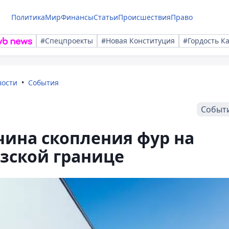
Политика
Мир
Финансы
Статьи
Происшествия
Право
#Спецпроекты
#Новая Конституция
#Гордость К
вости
События
Событ
чина скопления фур на
зской границе