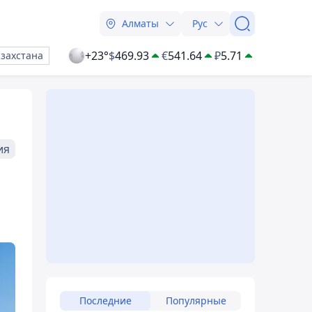
Алматы
Рус
+23°
$
469.93
€
541.64
₽
5.71
азахстана
ия
Последние
Популярные