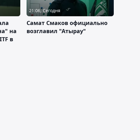
21:06, Сегодня
ала
Самат Смаков официально
а" на
возглавил "Атырау"
ITF в