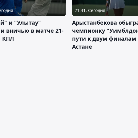
Сегодня
21:41, Сегодня
й" и "Улытау"
Арыстанбекова обыгр
и вничью в матче 21-
чемпионку "Уимблдон
а КПЛ
пути к двум финалам 
Астане