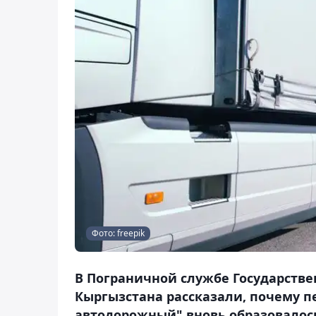
Фото: freepik
В Пограничной службе Государств
Кыргызстана рассказали, почему п
автодорожный" вновь образовалось