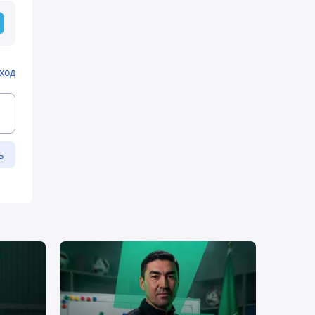
ход
ь