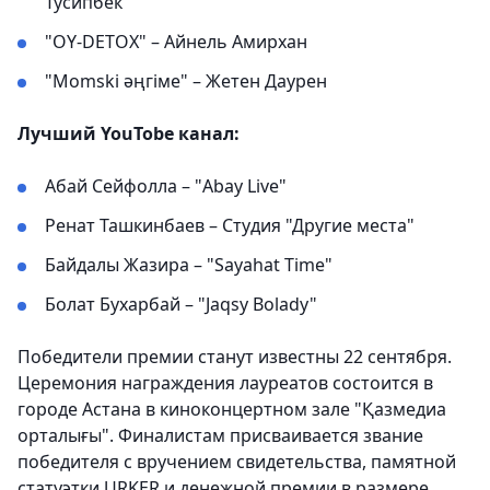
Тусипбек
"OY-DETOX" – Айнель Амирхан
"Momski әңгіме" – Жетен Даурен
Лучший YouTobe канал:
Абай Сейфолла – "Abay Live"
Ренат Ташкинбаев – Студия "Другие места"
Байдалы Жазира – "Sayahat Time"
Болат Бухарбай – "Jaqsy Bolady"
Победители премии станут известны 22 сентября.
Церемония награждения лауреатов состоится в
городе Астана в киноконцертном зале "Қазмедиа
орталығы". Финалистам присваивается звание
победителя с вручением свидетельства, памятной
статуэтки URKER и денежной премии в размере