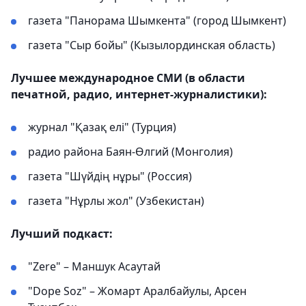
газета "Панорама Шымкента" (город Шымкент)
газета "Сыр бойы" (Кызылординская область)
Лучшее международное СМИ (в области
печатной, радио, интернет-журналистики):
журнал "Қазақ елі" (Турция)
радио района Баян-Өлгий (Монголия)
газета "Шүйдің нұры" (Россия)
газета "Нұрлы жол" (Узбекистан)
Лучший подкаст:
"Zere" – Маншук Асаутай
"Dope Soz" – Жомарт Аралбайулы, Арсен