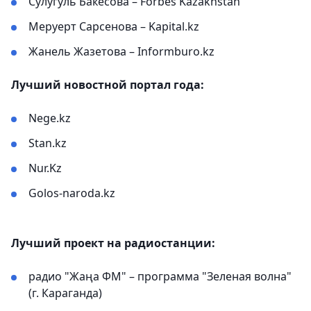
Сулугуль Бакесова – Forbes Kazakhstan
Меруерт Сарсенова – Kapital.kz
Жанель Жазетова – Informburo.kz
Лучший новостной портал года:
Nege.kz
Stan.kz
Nur.Kz
Golos-naroda.kz
Лучший проект на радиостанции:
радио "Жаңа ФМ" – программа "Зеленая волна"
(г. Караганда)