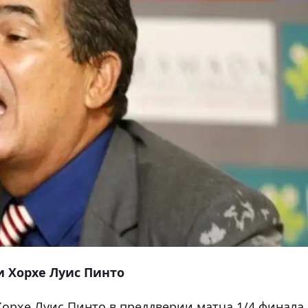
и Хорхе Луис Пинто
Хорхе Луис Пинто в преддверии матча 1/4 финала