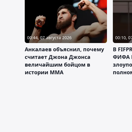
00:44, 07 августа 2026
00:10, 0
Анкалаев объяснил, почему
В FIFP
считает Джона Джонса
ФИФА 
величайшим бойцом в
злоуп
истории ММА
полно