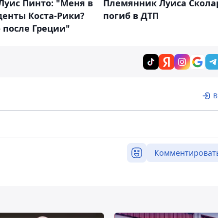
Луис Пинто: "Меня в
Племянник Луиса Скола
денты Коста-Рики?
погиб в ДТП
 после Греции"
В
Комментироват