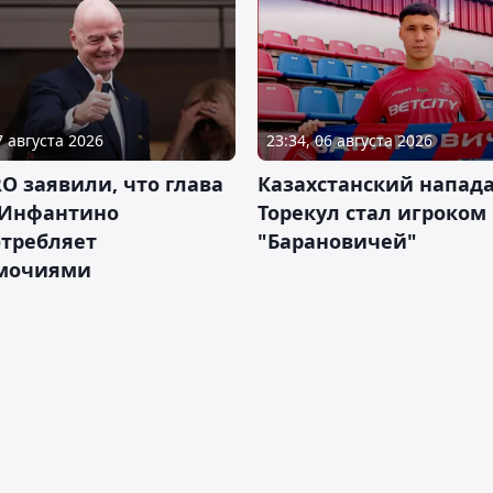
7 августа 2026
23:34, 06 августа 2026
RO заявили, что глава
Казахстанский напа
Инфантино
Торекул стал игроком
отребляет
"Барановичей"
мочиями