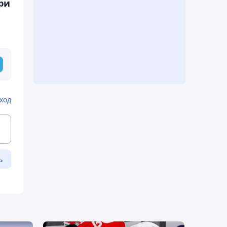
ри
ход
ь