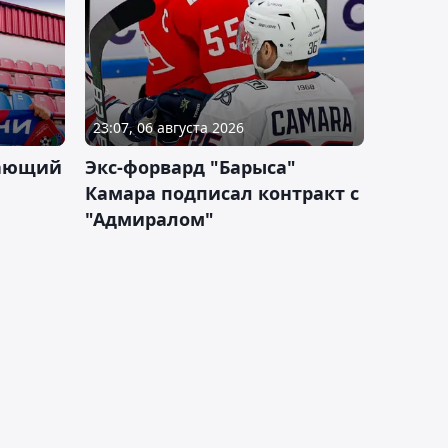
23:07, 06 августа 2026
дающий
Экс-форвард "Барыса"
Камара подписал контракт с
"Адмиралом"