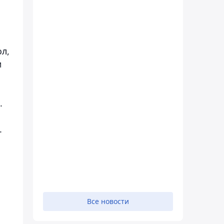
ол,
м
.
.
Все новости