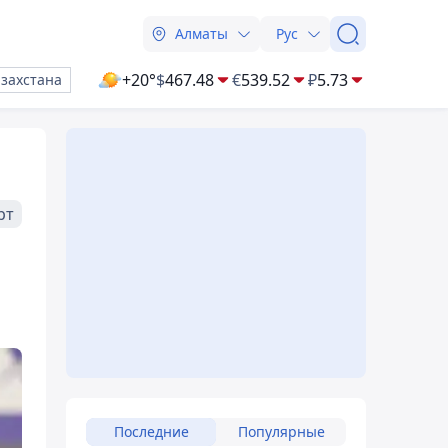
Алматы
Рус
+20°
$
467.48
€
539.52
₽
5.73
азахстана
рт
Последние
Популярные