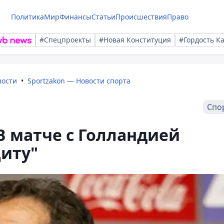
Политика
Мир
Финансы
Статьи
Происшествия
Право
#Спецпроекты
#Новая Конституция
#Гордость К
вости
Sportzakon — Новости спорта
Спо
В матче с Голландией
иту"