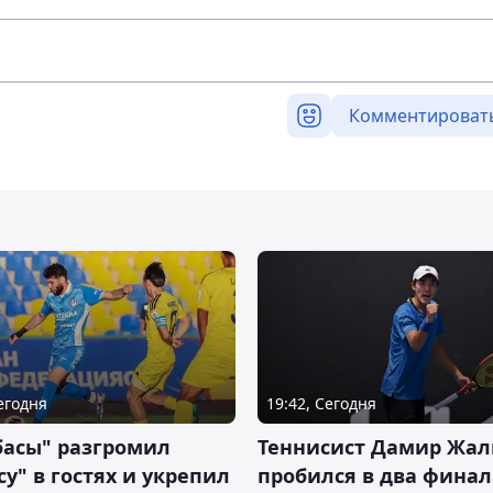
Комментироват
Сегодня
19:42, Сегодня
басы" разгромил
Теннисист Дамир Жал
у" в гостях и укрепил
пробился в два финал