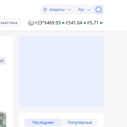
Алматы
Рус
+23°
$
469.93
€
541.64
₽
5.71
азахстана
рт
Последние
Популярные