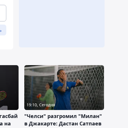
ь
19:10, Сегодня
гасбай
"Челси" разгромил "Милан"
а на
в Джакарте: Дастан Сатпаев