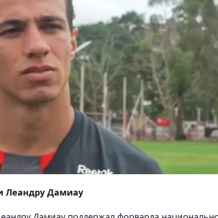
и Леандру Дамиау
еандру Дамиау поддержал форварда национальн