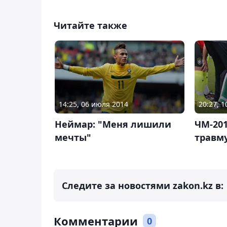
Читайте также
14:25, 06 июля 2014
20:27, 
Неймар: "Меня лишили
ЧМ-20
мечты"
травму
Следите за новостями zakon.kz в:
Комментарии
0