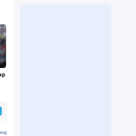
ар
ход