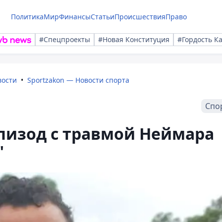
Политика
Мир
Финансы
Статьи
Происшествия
Право
#Спецпроекты
#Новая Конституция
#Гордость К
вости
Sportzakon — Новости спорта
Спо
пизод с травмой Неймара
"