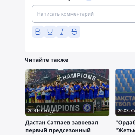
Читайте также
20:41, Сегодня
20:03, 
Дастан Сатпаев завоевал
"Орда
первый предсезонный
"Жетыс