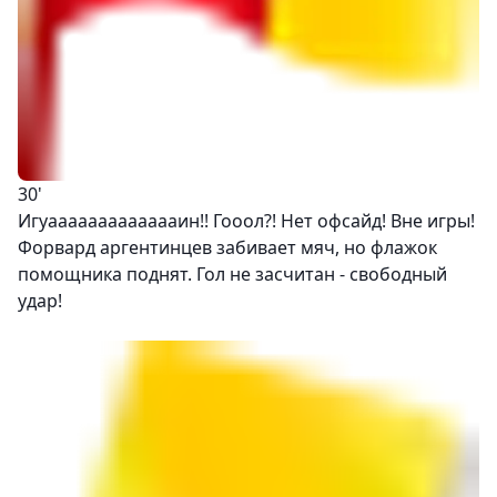
30'
Игуаааааааааааааин!! Гооол?! Нет офсайд! Вне игры!
Форвард аргентинцев забивает мяч, но флажок
помощника поднят. Гол не засчитан - свободный
удар!