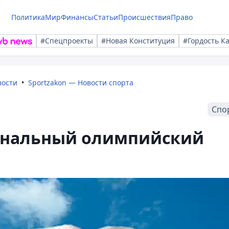
Политика
Мир
Финансы
Статьи
Происшествия
Право
#Спецпроекты
#Новая Конституция
#Гордость К
вости
Sportzakon — Новости спорта
Спо
ональный олимпийский