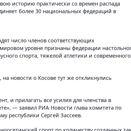
вою историю практически со времен распада
диняет более 30 национальных федераций в
одят число членов соответствующих
 мировом уровне признаны федерации настольно
арусного спорта, тяжелой атлетики и современного
 на новости о Косове тут же откликнулись
нт, и прилагать все усилия для членства в
е», — заявил РИА Новости глава комитета по
му республики Сергей Зассеев.
жноосетинский спорт по количеству созданных та