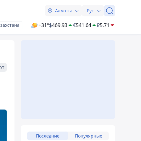
Алматы
Рус
+31°
$
469.93
€
541.64
₽
5.71
азахстана
рт
Последние
Популярные