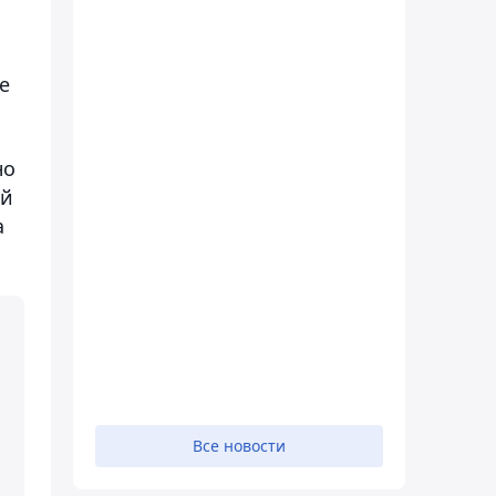
е
но
ый
а
Все новости