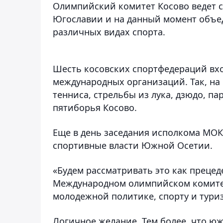
Олимпийский комитет Косово ведет с
Югославии и на данный момент объе
различных видах спорта.
Шесть косовских спортфедераций вх
международных организаций. Так, на
тенниса, стрельбы из лука, дзюдо, п
пятиборья Косово.
Еще в день заседания исполкома МОК,
спортивные власти Южной Осетии.
«Будем рассматривать это как прецеде
Международном олимпийском комитет
молодежной политике, спорту и туриз
Логичное желание. Тем более, что ю