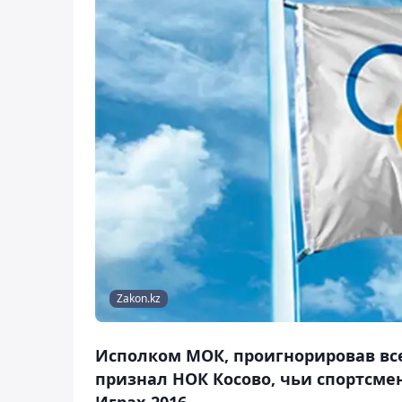
Zakon.kz
Исполком МОК, проигнорировав все
признал НОК Косово, чьи спортсме
Играх-2016.