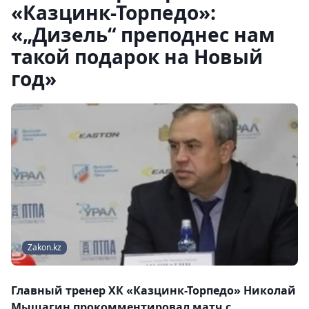
«Казцинк-Торпедо»:
«„Дизель“ преподнес нам
такой подарок на Новый
год»
Zakon.kz
Главный тренер ХК «Казцинк-Торпедо» Николай
Мышагин прокомментировал матч с