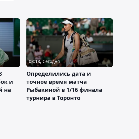
08:18, Сегодня
8
Определились дата и
ок и
точное время матча
й на
Рыбакиной в 1/16 финала
турнира в Торонто