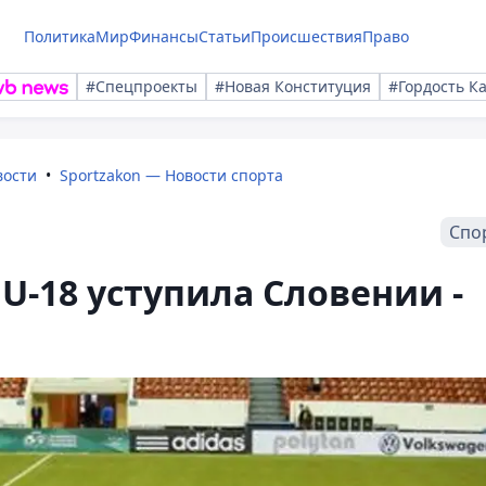
Политика
Мир
Финансы
Статьи
Происшествия
Право
#Спецпроекты
#Новая Конституция
#Гордость К
вости
Sportzakon — Новости спорта
Спо
U-18 уступила Словении -