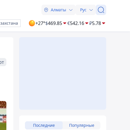
Алматы
Рус
+27°
$
469.85
€
542.16
₽
5.78
азахстана
рт
Последние
Популярные