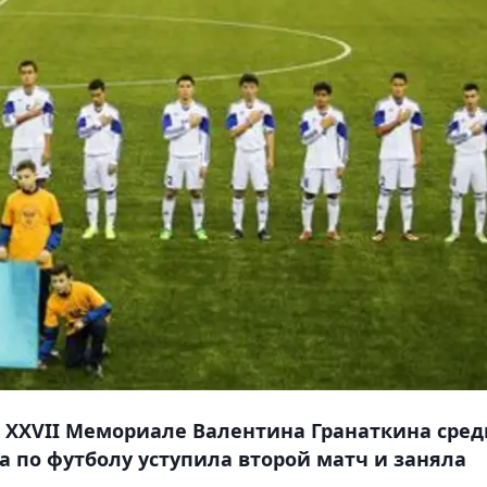
 XXVII Мемориале Валентина Гранаткина сред
на по футболу уступила второй матч и заняла