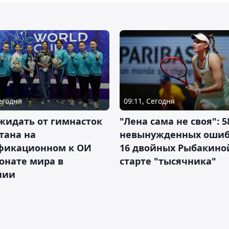
Сегодня
09:11, Сегодня
жидать от гимнасток
"Лена сама не своя": 5
тана на
невынужденных ошиб
фикационном к ОИ
16 двойных Рыбакино
онате мира в
старте "тысячника"
нии