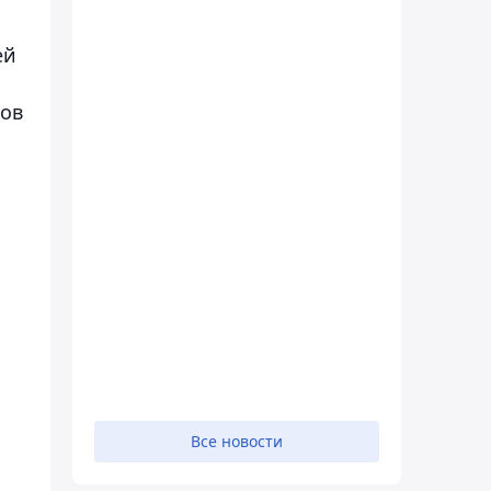
ей
ков
Все новости