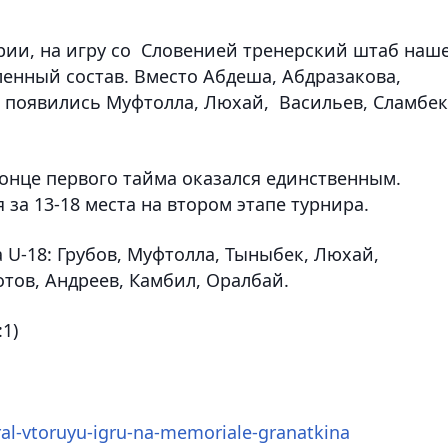
рии, на игру со Словенией тренерский штаб наш
енный состав. Вместо Абдеша, Абдразакова,
 появились Муфтолла, Люхай, Васильев, Сламбе
конце первого тайма оказался единственным.
за 13-18 места на втором этапе турнира.
а
U
-18:
Грубов, Муфтолла, Тыныбек, Люхай,
Котов, Андреев, Камбил, Оралбай.
1)
ral-vtoruyu-igru-na-memoriale-granatkina