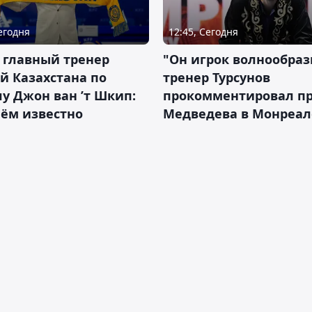
Сегодня
12:45, Сегодня
 главный тренер
"Он игрок волнообраз
й Казахстана по
тренер Турсунов
у Джон ван ’т Шкип:
прокомментировал п
нём известно
Медведева в Монреал