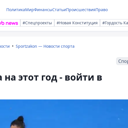
Политика
Мир
Финансы
Статьи
Происшествия
Право
#Спецпроекты
#Новая Конституция
#Гордость К
вости
Sportzakon — Новости спорта
Спо
на этот год - войти в