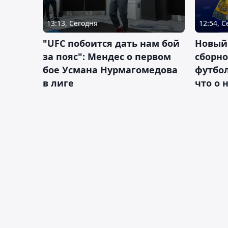
13:13, Сегодня
12:54, 
"UFC побоится дать нам бой
Новый
за пояс": Мендес о первом
сборно
бое Усмана Нурмагомедова
футбол
в лиге
что о 