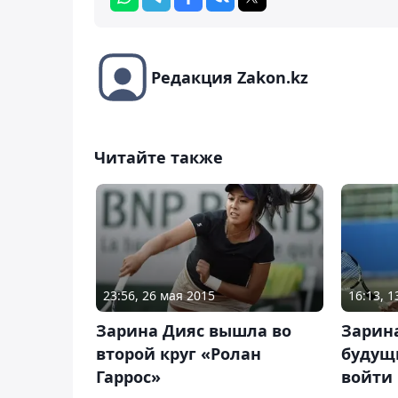
Редакция Zakon.kz
Читайте также
23:56, 26 мая 2015
16:13, 
Зарина Дияс вышла во
Зарина
второй круг «Ролан
будущи
Гаррос»
войти 