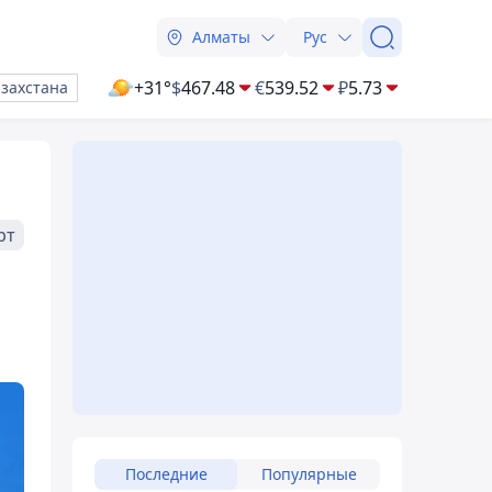
Алматы
Рус
+31°
$
467.48
€
539.52
₽
5.73
азахстана
рт
Последние
Популярные