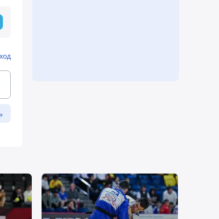
ход
ь