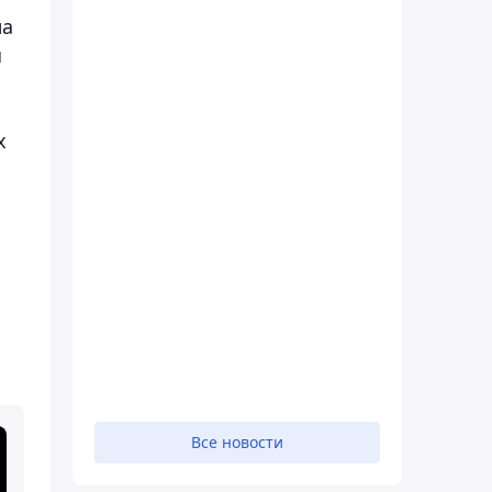
ла
я
х
Все новости