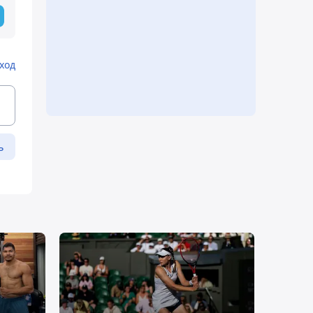
ход
ь