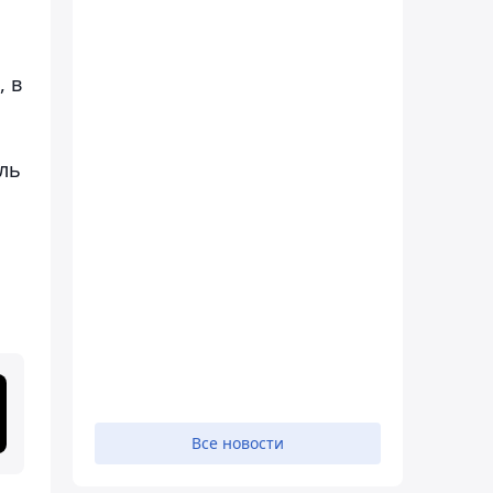
, в
ль
Все новости