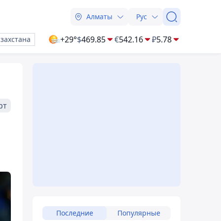
Алматы
Рус
+29°
$
469.85
€
542.16
₽
5.78
азахстана
рт
Последние
Популярные