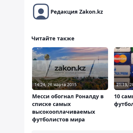
Редакция Zakon.kz
Читайте также
14:24, 26 марта 2015
21:19, 
Месси обогнал Роналду в
10 сам
списке самых
футбо
высокооплачиваемых
футболистов мира