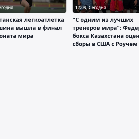
Сегодня
12:09, Сегодня
танская легкоатлетка
"С одним из лучших
шина вышла в финал
тренеров мира": Фед
оната мира
бокса Казахстана оце
сборы в США с Роучем