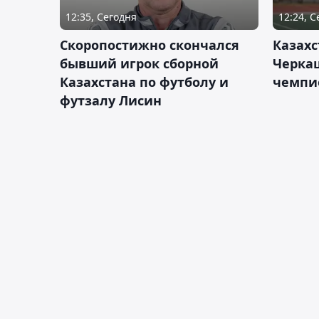
12:35, Сегодня
12:24, 
Скоропостижно скончался
Казахс
бывший игрок сборной
Черка
Казахстана по футболу и
чемпи
футзалу Лисин