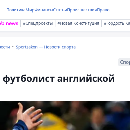
Политика
Мир
Финансы
Статьи
Происшествия
Право
#Спецпроекты
#Новая Конституция
#Гордость К
вости
Sportzakon — Новости спорта
Спо
 футболист английской