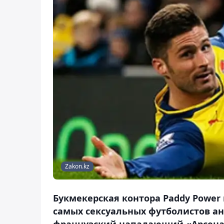
Zakon.kz
Букмекерская контора Paddy Power
самых сексуальных футболистов ан
французский нападающий «Арсена