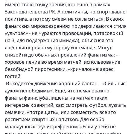
имеют свою точку зрения, конечно в рамках
Законодательства РК. Аполитичны, но
спорт давно
политика
, а потому смеем не согласиться. В своих
фанатских мировоззрениях придерживаются
стиля
«ультрас»
- не чураются провокаций, потасовок (3
на 3, для поддержания имиджа), объясняя это
любовью к родному городу и команде. Могут
снизойти до обычных
проявлений фанатизма
: -
хоровое пение во время матчей, использование
безобидной пиротехники, «кричалок» в адрес
гостей.
В «кодексе» движения хороший слоган –
«Сильные
духом непобедимы»
. Еще, что немаловажно,
фанаты фан-клуба лишены на матчах таких
интересных занятий, как: смотреть футбол, лузгать
семечки, «потрещать», или совместить все это
распитием спиртных напитков. Для особо
малодушных звучит
рефреном
: «Если у тебя не
хватает силы воли прийти на матч, не употребив