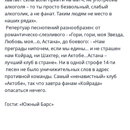
алкоголя – то ты просто безвольный,
слабый
алкоголик, а не фанат
. Таким людям не место в
наших рядах».
Репертуар песнопений
разнообразен
: от
романтическо-слезливого - «Гори, гори, моя Звезда,
Любовь моя…о, Астана», до боевого: - «Нам
преграды нипочем, если мы едины… и
не страшен
нам
Койрад, ни Шахтер, ни Актобе…Астана –
лучший клуб в стране».
Ни в одной строфе
14-ти
песен не было уничижительных слов в адрес
противной команды. Самый
«ненавистный» клуб
«Актобе», так что завтра фанам «Койрада»
опасаться нечего.
Гости: «Южный Барс»