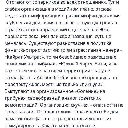
Отстают от соперников
во всех отношениях
. Тут и
слабая организация в медийном плане, отсюда
недостаток информации о развитии фан-движения
клуба. Были движения на главенствующую роль в
стране в этом направлении еще
в начале 90-х
прошлого века
. Меняли свои названия, суть не
менялась. Существуют разногласия в политике
фанатских пристрастий: то ли
агрессивная манера
-
«Кайрат Ультрас», то ли
безобидное размещение
символик на трибунах - «Южный Барс». Биты, и не
раз, в том числе на своей территории. Пару лет
назад фанаты Актобе безбоязненно прошлись по
проспекту Абая,
местные только «пикнули»
.
Выступают за организованное «боление» на
трибунах, своеобразный аналог советских
демонстраций.
Организация скучная
– опасности не
представляет. Прошлогодние поляки в Актобе для
алматинских фанов – страх, который
должен их
стимулировать
. Как это можно назвать?